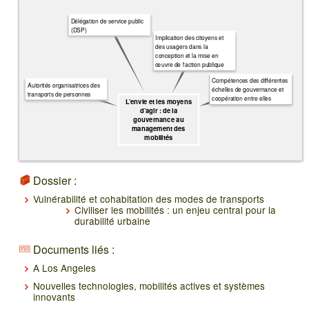
Délégation de service public
(DSP)
Implication des citoyens et
des usagers dans la
conception et la mise en
œuvre de l'action publique
Compétences des différentes
Autorités organisatrices des
échelles de gouvernance et
transports de personnes
coopération entre elles
L’envie et les moyens
d’agir : de la
gouvernance au
management des
mobilités
Dossier :
Vulnérabilité et cohabitation des modes de transports
Civiliser les mobilités : un enjeu central pour la
durabilité urbaine
Documents liés :
A Los Angeles
Nouvelles technologies, mobilités actives et systèmes
innovants