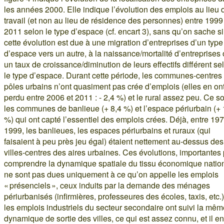
les années 2000. Elle indique l’évolution des emplois au lieu 
travail (et non au lieu de résidence des personnes) entre 1999
2011 selon le type d’espace (cf. encart 3), sans qu’on sache si
cette évolution est due à une migration d’entreprises d’un type
d’espace vers un autre, à la naissance/mortalité d’entreprises
un taux de croissance/diminution de leurs effectifs différent se
le type d’espace. Durant cette période, les communes-centres
pôles urbains n’ont quasiment pas crée d’emplois (elles en on
perdu entre 2006 et 2011 : - 2,4 %) et le rural assez peu. Ce s
les communes de banlieue (+ 8,4 %) et l’espace périurbain (+ 
%) qui ont capté l’essentiel des emplois crées. Déjà, entre 197
1999, les banlieues, les espaces périurbains et ruraux (qui
faisaient à peu près jeu égal) étaient nettement au-dessus des
villes-centres des aires urbaines. Ces évolutions, importantes
comprendre la dynamique spatiale du tissu économique nation
ne sont pas dues uniquement à ce qu’on appelle les emplois
« présenciels », ceux induits par la demande des ménages
périurbanisés (infirmières, professeures des écoles, taxis, etc.)
les emplois industriels du secteur secondaire ont suivi la mêm
dynamique de sortie des villes, ce qui est assez connu, et il en