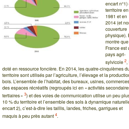
encart n°1)
territoire en
1981 et en
2014 (et no
couverture
physique). 
montre que
France est 
pays agri-
2
sylvicole
,
doté en ressource foncière. En 2014, les quatre-cinquièmes d
territoire sont utilisés par l’agriculture, l’élevage et la producti
bois. L’ensemble de l’habitat, des bureaux, usines, commerces
des espaces récréatifs (regroupés ici en « activités secondaire
3
tertiaires »
) et des voies de communication utilise un peu plu
10 % du territoire et l’ensemble des sols à dynamique naturelle
encart 2), c’est-à-dire les taillis, landes, friches, garrigues et
4
maquis à peu près autant
.