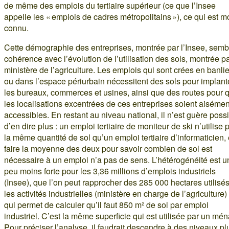
de même des emplois du tertiaire supérieur (ce que l’Insee
appelle les « emplois de cadres métropolitains »), ce qui est m
connu.
Cette démographie des entreprises, montrée par l’Insee, semb
cohérence avec l’évolution de l’utilisation des sols, montrée pa
ministère de l’agriculture. Les emplois qui sont crées en banli
ou dans l’espace périurbain nécessitent des sols pour implant
les bureaux, commerces et usines, ainsi que des routes pour 
les localisations excentrées de ces entreprises soient aisémen
accessibles. En restant au niveau national, il n’est guère poss
d’en dire plus : un emploi tertiaire de moniteur de ski n’utilise 
la même quantité de sol qu’un emploi tertiaire d’informaticien, 
faire la moyenne des deux pour savoir combien de sol est
nécessaire à un emploi n’a pas de sens. L’hétérogénéité est u
peu moins forte pour les 3,36 millions d’emplois industriels
(Insee), que l’on peut rapprocher des 285 000 hectares utilisé
les activités industrielles (ministère en charge de l’agriculture)
qui permet de calculer qu’il faut 850 m² de sol par emploi
industriel. C’est la même superficie qui est utilisée par un mé
Pour préciser l’analyse, il faudrait descendre à des niveaux pl