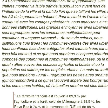
7 412 communes isolées (environ 5% de la population). Ces
chiffres montrent la faible part de la population vivant hors de
l’influence de la ville et la part du lion que se taillent les villes
les 2/3 de la population habitent. Pour la clarté de l’article et la
continuité avec les zonages précédents, nous analysons ainsi
données statistiques. Les grandes et moyennes aires urbaines
sont regroupées avec les communes multipolarisées pour
constituer un « espace urbanisé ». Au sein de celui-ci, nous
distinguons trois types : les communes-centres des aires urba
leurs banlieues (ces deux catégories étant caractérisées par u
tissu bâti continu) et ce que nous appelons « l’espace périurba
composé des couronnes et communes multipolarisées, où le b
urbain alterne avec des espaces agricoles et boisés et où la
population est attirée par les emplois urbains. Le reste du territ
que nous appelons « rural », regroupe les petites aires urbain
(qui correspondent à ce qui est souvent appelé des bourgs rur
et les communes isolées, où l’attraction urbaine est plus faible
1
Le territoire français est couvert à 89,3 % par
l’agriculture et la forêt, celui de l’Allemagne à 88,5 %, les
Pays-Bas à 74 % et la moyenne de l’UE est de 88 %