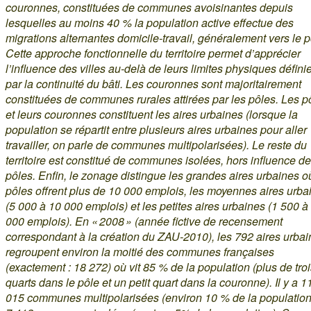
couronnes, constituées de communes avoisinantes depuis
lesquelles au moins 40 % la population active effectue des
migrations alternantes domicile-travail, généralement vers le p
Cette approche fonctionnelle du territoire permet d’apprécier
l’influence des villes au-delà de leurs limites physiques défini
par la continuité du bâti. Les couronnes sont majoritairement
constituées de communes rurales attirées par les pôles. Les p
et leurs couronnes constituent les aires urbaines (lorsque la
population se répartit entre plusieurs aires urbaines pour aller
travailler, on parle de communes multipolarisées). Le reste du
territoire est constitué de communes isolées, hors influence d
pôles. Enfin, le zonage distingue les grandes aires urbaines o
pôles offrent plus de 10 000 emplois, les moyennes aires urba
(5 000 à 10 000 emplois) et les petites aires urbaines (1 500 à
000 emplois). En « 2008 » (année fictive de recensement
correspondant à la création du ZAU-2010), les 792 aires urba
regroupent environ la moitié des communes françaises
(exactement : 18 272) où vit 85 % de la population (plus de troi
quarts dans le pôle et un petit quart dans la couronne). Il y a 1
015 communes multipolarisées (environ 10 % de la population