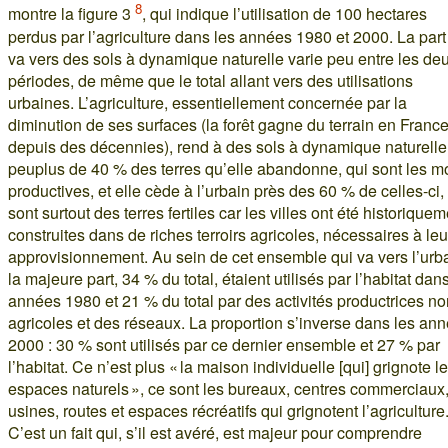
8
montre la figure 3
, qui indique l’utilisation de 100 hectares
perdus par l’agriculture dans les années 1980 et 2000. La part
va vers des sols à dynamique naturelle varie peu entre les de
périodes, de même que le total allant vers des utilisations
urbaines. L’agriculture, essentiellement concernée par la
diminution de ses surfaces (la forêt gagne du terrain en Franc
depuis des décennies), rend à des sols à dynamique naturelle
peuplus de 40 % des terres qu’elle abandonne, qui sont les m
productives, et elle cède à l’urbain près des 60 % de celles-ci,
sont surtout des terres fertiles car les villes ont été historique
construites dans de riches terroirs agricoles, nécessaires à leu
approvisionnement. Au sein de cet ensemble qui va vers l’urba
la majeure part, 34 % du total, étaient utilisés par l’habitat dan
années 1980 et 21 % du total par des activités productrices no
agricoles et des réseaux. La proportion s’inverse dans les an
2000 : 30 % sont utilisés par ce dernier ensemble et 27 % par
l’habitat. Ce n’est plus « la maison individuelle [qui] grignote l
espaces naturels », ce sont les bureaux, centres commerciaux
usines, routes et espaces récréatifs qui grignotent l’agriculture
C’est un fait qui, s’il est avéré, est majeur pour comprendre