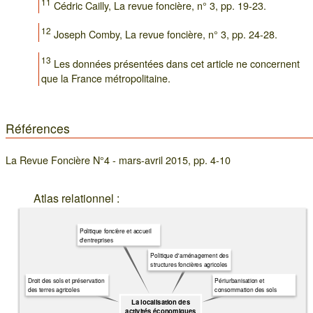
11
Cédric Cailly, La revue foncière, n° 3, pp. 19-23.
12
Joseph Comby, La revue foncière, n° 3, pp. 24-28.
13
Les données présentées dans cet article ne concernent
que la France métropolitaine.
Références
La Revue Foncière N°4 - mars-avril 2015, pp. 4-10
Atlas relationnel :
Politique foncière et accueil
d'entreprises
Politique d'aménagement des
structures foncières agricoles
Droit des sols et préservation
Périurbanisation et
des terres agricoles
consommation des sols
La localisation des
activités économiques