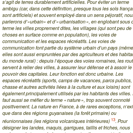
s’agit de terres durablement artificielles. Pour éviter un terme
ambigu (car, dans cette définition, presque tous les sols frança
sont artificiels) et souvent employé dans un sens péjoratif, nou
parlerons d’«urbain» et d’« urbanisation », en englobant sous 
terme les villes proprement dites, les villages (qui sont peu de
choses en surface comme en population), les voies de
communication et les espaces récréatifs. Les voies de
communication font partie du système urbain d’un pays (même
elles sont aussi empruntées par des agriculteurs et des habita
du monde rural) : depuis l’époque des voies romaines, les rou
servent à relier des villes, à assurer leur défense et à assoir le
pouvoir des capitales. Leur fonction est donc urbaine. Les
espaces récréatifs (sports, camps de vacances, parcs publics,
chasse et autres activités liées à la culture et aux loisirs) sont
également principalement utilisés par les habitants des villes. I
faut aussi se méfier du terme « nature », trop souvent connoté
positivement. La nature en France, à de rares exceptions, n’ex
que dans des régions guyanaises (la forêt primaire) ou
13
réunionnaises (les régions volcaniques intérieures)
.
Pour
désigner les landes, maquis, garrigues, taillis et friches, nous