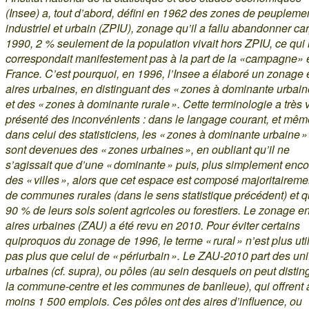
(Insee) a, tout d’abord, défini en 1962 des zones de peupleme
industriel et urbain (ZPIU), zonage qu’il a fallu abandonner car
1990, 2 % seulement de la population vivait hors ZPIU, ce qui
correspondait manifestement pas à la part de la «campagne» 
France. C’est pourquoi, en 1996, l’Insee a élaboré un zonage 
aires urbaines, en distinguant des « zones à dominante urbain
et des « zones à dominante rurale ». Cette terminologie a très v
présenté des inconvénients : dans le langage courant, et mêm
dans celui des statisticiens, les « zones à dominante urbaine »
sont devenues des « zones urbaines », en oubliant qu’il ne
s’agissait que d’une « dominante » puis, plus simplement enco
des « villes », alors que cet espace est composé majoritaireme
de communes rurales (dans le sens statistique précédent) et 
90 % de leurs sols soient agricoles ou forestiers. Le zonage e
aires urbaines (ZAU) a été revu en 2010. Pour éviter certains
quiproquos du zonage de 1996, le terme « rural » n’est plus util
pas plus que celui de « périurbain ». Le ZAU-2010 part des uni
urbaines (cf. supra), ou pôles (au sein desquels on peut distin
la commune-centre et les communes de banlieue), qui offrent 
moins 1 500 emplois. Ces pôles ont des aires d’influence, ou