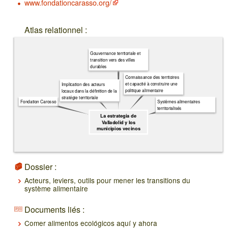
www.fondationcarasso.org/
Atlas relationnel :
Gouvernance territoriale et
transition vers des villes
durables
Connaissance des territoires
et capacité à construire une
Implication des acteurs
politique alimentaire
locaux dans la définition de la
stratégie territoriale
Fondation Carosso
Systèmes alimentaires
territorialisés
La estrategia de
Valladolid y los
municipios vecinos
Dossier :
Acteurs, leviers, outils pour mener les transitions du
système alimentaire
Documents liés :
Comer alimentos ecológicos aquí y ahora