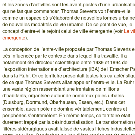
et les zones d’activités sont les avant-postes d’une urbanisati
qui ne fait que commencer, Thomas Sieverts voit l’entre-ville
comme un espace où s’élaborent de nouvelles formes urbaine
de nouvelles modalités de vie urbaine. De ce point de vue, le
concept d’entre-ville rejoint celui de ville émergente (voir
La vi
émergente
).
La conception de l’entre-ville proposée par Thomas Sieverts e
très influencée par le contexte dans lequel il a travaillé. Il a
notamment été directeur scientifique entre 1989 et 1994 de
l’exposition internationale d’architecture (IBA) de l’Emscher P
dans la Ruhr. Or ce territoire présentait toutes les caractéristiq
de ce que Thomas Sieverts allait appeler l’entre-ville. La Ruhr
une vaste région rassemblant une trentaine de millions
d’habitants, organisée autour de nombreux pôles urbains
(Duisburg, Dortmund, Oberhausen, Essen, etc.). Dans cet
ensemble, aucun pôle ne domine véritablement, centres et
périphéries s’entremêlent. En même temps, ce territoire était
durement frappé par la désindustrialisation. La transformation
filières sidérurgiques avait laissé de vastes friches industrielle