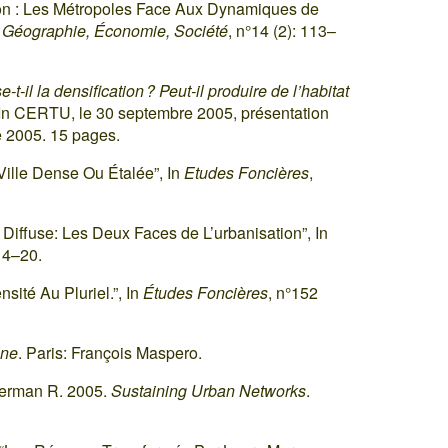
ction : Les Métropoles Face Aux Dynamiques de
n
Géographie, Économie, Société
, n°14 (2): 113–
-t-il la densification ? Peut-il produire de l’habitat
 In CERTU, le 30 septembre 2005, présentation
e 2005. 15 pages.
Ville Dense Ou Étalée”, In
Etudes Foncières
,
e Diffuse: Les Deux Faces de L’urbanisation”, In
14–20.
nsité Au Pluriel.”, In
Études Foncières
, n°152
ine
. Paris: François Maspero.
merman R. 2005.
Sustaining Urban Networks
.