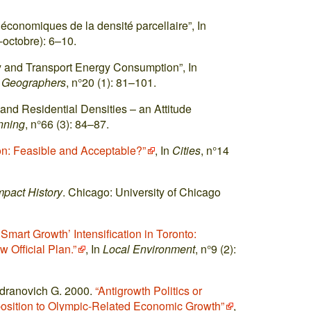
 économiques de la densité parcellaire”, In
-octobre): 6–10.
 and Transport Energy Consumption”, In
sh Geographers
, n°20 (1): 81–101.
 and Residential Densities – an Attitude
nning
, n°66 (3): 84–87.
n: Feasible and Acceptable?”
, In
Cities
, n°14
mpact History
. Chicago: University of Chicago
mart Growth’ Intensification in Toronto:
Official Plan.”
, In
Local Environment
, n°9 (2):
ndranovich G. 2000.
“Antigrowth Politics or
osition to Olympic-Related Economic Growth”
,