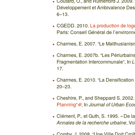
Coutard, O., and Rutherford J. 2009
Développement et Ambivalence Des T
6–13.
CGEDD. 2010.
La production de loge
Paris: Conseil Général de l’environ
Charmes, E. 2007. “Le Malthusianism
Charmes, E. 2007b. “Les Périurbains 
Fragmentation Intercommunale”, In
L
17.
Charmes, E. 2010. “La Densification
20–23.
Cheshire, P., and Sheppard S. 2002
Planning”
, In
Journal of Urban Ec
Clément, P., et Guth, S. 1995. « De la
Annales de la recherche urbaine
, Vo
Comby, J. 2008. “Une Ville Doit Croît