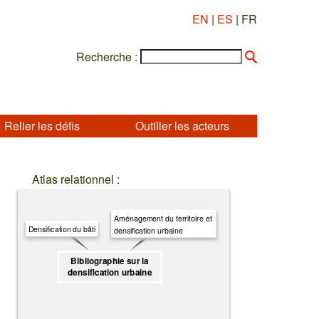
EN
|
ES
| FR
Recherche :
Relier les défis
Outiller les acteurs
Atlas relationnel :
Aménagement du territoire et
Densification du bâti
densification urbaine
Bibliographie sur la
densification urbaine