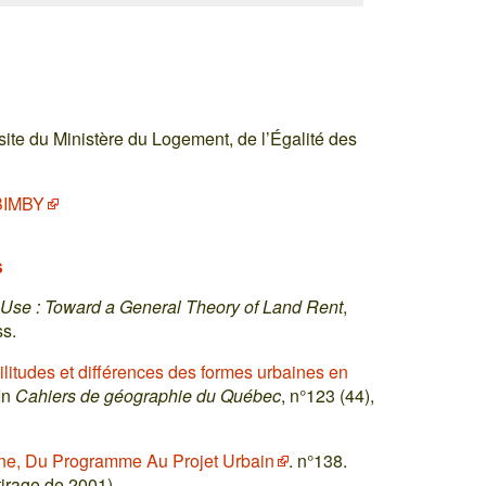
site du Ministère du Logement, de l’Égalité des
BIMBY
s
Use : Toward a General Theory of Land Rent
,
s.
ilitudes et différences des formes urbaines en
 In
Cahiers de géographie du Québec
, n°123 (44),
ine, Du Programme Au Projet Urbain
. n°138.
irage de 2001)