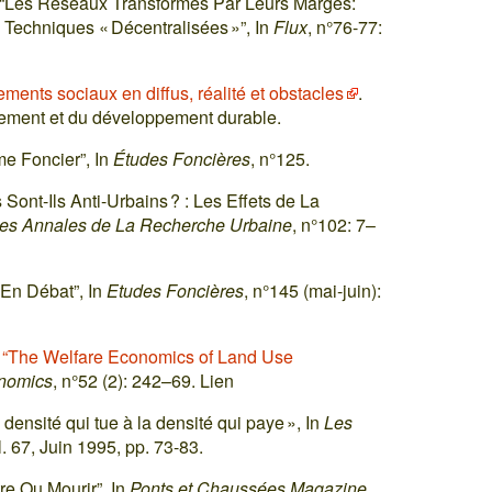
. “Les Réseaux Transformés Par Leurs Marges:
echniques « Décentralisées »”, In
Flux
, n°76-77:
ments sociaux en diffus, réalité et obstacles
.
nement et du développement durable.
e Foncier”, In
Études Foncières
, n°125.
Sont-Ils Anti-Urbains ? : Les Effets de La
es Annales de La Recherche Urbaine
, n°102: 7–
 En Débat”, In
Etudes Foncières
, n°145 (mai-juin):
.
“The Welfare Economics of Land Use
onomics
, n°52 (2): 242–69. Lien
 densité qui tue à la densité qui paye », In
Les
l. 67, Juin 1995, pp. 73-83.
re Ou Mourir”, In
Ponts et Chaussées Magazine
,