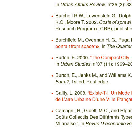
In
Urban Affairs Review
, n°35 (3): 3
Burchell R.W., Lowenstein G., Dolphi
K.G., Moore T. 2002.
Costs of sprawl
Research Program (TCRP), publishe
Burchfield M., Overman H. G., Puga 
portrait from space”
, In
The Quarter
Burton, E. 2000.
“The Compact City: 
In
Urban Studies
, n°37 (11): 1969–2
Burton, E., Jenks M., and Williams K
Form?
, 1st ed. Routledge.
Cailly, L. 2008.
“Existe-T-Il Un Mode
de L’aire Urbaine D’une Ville França
Camagni, R., Gibelli M-C., and Rigam
Coûts Collectifs Des Différents Typ
Milanaise.”, In
Revue D’économie Ré