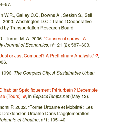
34–57.
n W.R., Galley C.C, Downs A., Seskin S., Still
- 2000. Washington D.C.: Transit Cooperative
d by Transportation Research Board.
D., Turner M. A. 2006.
“Causes of sprawl: A
ly Journal of Economics
, n°121 (2): 587–633.
Just or Just Compact? A Preliminary Analysis.”
,
006.
. 1996.
The Compact City: A Sustainable Urban
 D’habiter Spécifiquement Périurbain ? L’exemple
ise (Tours)”
, In
EspaceTemps.net
(May 13).
onti P. 2002. “Forme Urbaine et Mobilité : Les
es D’extension Urbaine Dans L’agglomération
gionale et Urbaine
, n°1: 105–40.