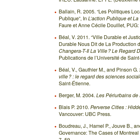
Ballain, R. 2005. “Les Politiques Lo
Publique”, In
L’action Publique et La 
Faure et Anne Cécile Douillet, PUG:
Béal, V. 2011. “Ville Durable et Ju
Durable Nous Dit de La Production de
Changera-T-Il La Ville ? Le Regard 
Publications de l’Université de Saint
Béal, V., Gauthier M., and Pinson G.
ville ? : le regard des sciences socia
Saint-Étienne.
Berger, M. 2004.
Les Périurbains de 
Blais P. 2010.
Perverse Cities : Hid
Vancouver: UBC Press.
Boudreau, J., Hamel P., Jouve B., a
Governance: The Cases of Montreal 
7–59.