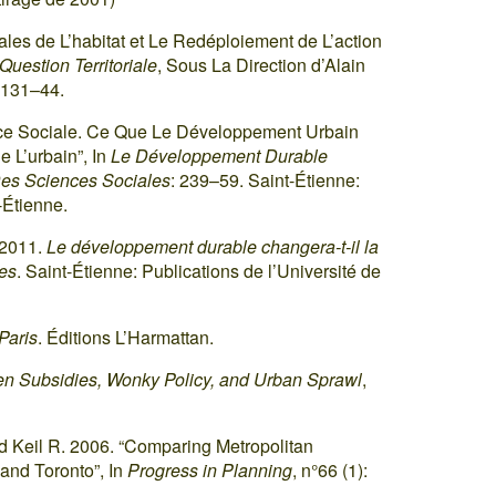
cales de L’habitat et Le Redéploiement de L’action
Question Territoriale
, Sous La Direction d’Alain
 131–44.
stice Sociale. Ce Que Le Développement Urbain
 L’urbain”, In
Le Développement Durable
Des Sciences Sociales
: 239–59. Saint-Étienne:
-Étienne.
 2011.
Le développement durable changera-t-il la
les
. Saint-Étienne: Publications de l’Université de
Paris
. Éditions L’Harmattan.
den Subsidies, Wonky Policy, and Urban Sprawl
,
nd Keil R. 2006. “Comparing Metropolitan
and Toronto”, In
Progress in Planning
, n°66 (1):