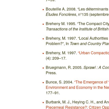
Bouteille A. 2008. “Les déterminants
Études Foncières
, n°135 (septembre
Breheny M. 1995. “The Compact City
Transactions of the Institute of Briti
Breheny, M. 1997. “Local Authorities
Problem?”, In
Town and Country Pla
Breheny, M. 1997.
“Urban Compactio
(4): 209–17.
Bruegmann, R. 2005.
Sprawl : A Co
Press.
Bunce, S. 2004.
“The Emergence of ‘S
Environment and Economy in the New 
177–91.
Burbank, M. J., Heying C. H., and A
Piecemeal Resistance?: Citizen Opp