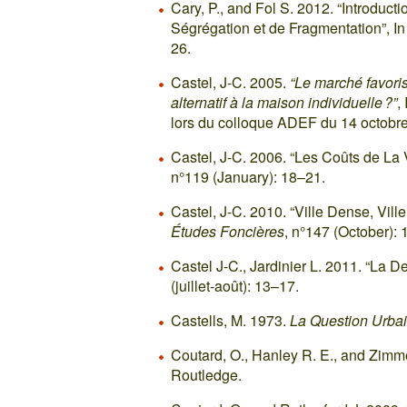
Cary, P., and Fol S. 2012. “Introdu
Ségrégation et de Fragmentation”, I
26.
Castel, J-C. 2005.
“Le marché favorise
alternatif à la maison individuelle ?”
,
lors du colloque ADEF du 14 octobr
Castel, J-C. 2006. “Les Coûts de La 
n°119 (January): 18–21.
Castel, J-C. 2010. “Ville Dense, Vill
Études Foncières
, n°147 (October): 
Castel J-C., Jardinier L. 2011. “La De
(juillet-août): 13–17.
Castells, M. 1973.
La Question Urba
Coutard, O., Hanley R. E., and Zim
Routledge.