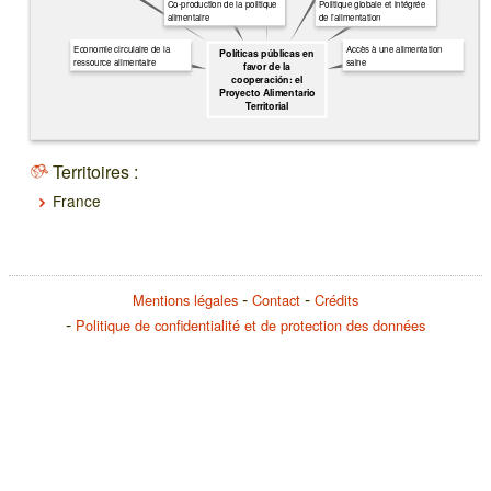
Co-production de la politique
Politique globale et intégrée
alimentaire
de l’alimentation
Economie circulaire de la
Accès à une alimentation
Políticas públicas en
ressource alimentaire
saine
favor de la
cooperación: el
Proyecto Alimentario
Territorial
Territoires :
France
Mentions légales
Contact
Crédits
Politique de confidentialité et de protection des données