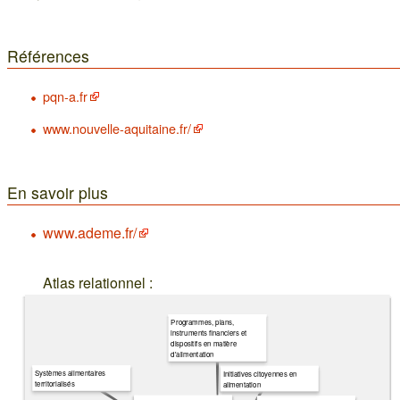
Références
pqn-a.fr
www.nouvelle-aquitaine.fr/
En savoir plus
www.ademe.fr/
Atlas relationnel :
Programmes, plans,
instruments financiers et
dispositifs en matière
d'alimentation
Systèmes alimentaires
Initiatives citoyennes en
territorialisés
alimentation