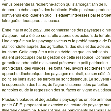
venus présenter la recherche‑action qui s’amorçait afin de lui
donner un écho auprès des habitants. Enfin plusieurs product
sont venus expliquer en quoi ils étaient intéressés par le projet
faire goûter leurs produits locaux.
Entre mai et août 2022, une connaissance des paysages d’hier
d’aujourd’hui a été co-construite auprès des acteurs de terrain
Une enquête sur les paysages vécus et la problématique de l
était conduite auprès des agriculteurs, des élus et des acteurs
tourisme. Cette enquête a mis en évidence que les habitants
étaient préoccupés par la gestion de cette ressource. Commen
garantir sa pérennité mais aussi préserver le petit patrimoine
architectural des villages, les fontaines, lavoirs et citernes ? U
approche diachronique des paysages montrait, de son côté, à
point les liens avec les terroirs se sont distendus. Le souvenir
la suppression des haies, de l’agrandissement des parcelles
agricoles ou de la régression des surfaces en vigne avait disp
Plusieurs balades et dégustations paysagères ont été animée
par le CPIE, proposant un exercice de lecture de paysage sur
itinéraire déterminé. Pendant que les participants déambulaie