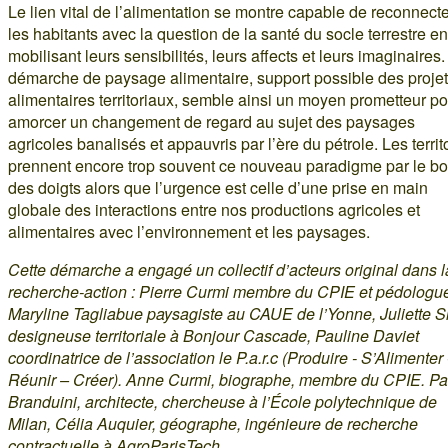
Le lien vital de l’alimentation se montre capable de reconnect
les habitants avec la question de la santé du socle terrestre en
mobilisant leurs sensibilités, leurs affects et leurs imaginaires.
démarche de paysage alimentaire, support possible des proje
alimentaires territoriaux, semble ainsi un moyen prometteur po
amorcer un changement de regard au sujet des paysages
agricoles banalisés et appauvris par l’ère du pétrole. Les territ
prennent encore trop souvent ce nouveau paradigme par le bo
des doigts alors que l’urgence est celle d’une prise en main
globale des interactions entre nos productions agricoles et
alimentaires avec l’environnement et les paysages.
Cette démarche a engagé un collectif d’acteurs original dans l
recherche-action : Pierre Curmi membre du CPIE et pédologu
Maryline Tagliabue paysagiste au CAUE de l’Yonne, Juliette S
designeuse territoriale à Bonjour Cascade, Pauline Daviet
coordinatrice de l’association le P.a.r.c (Produire - S’Alimenter
Réunir – Créer). Anne Curmi, biographe, membre du CPIE. Pa
Branduini, architecte, chercheuse à l’École polytechnique de
Milan, Célia Auquier, géographe, ingénieure de recherche
contractuelle à AgroParisTech.