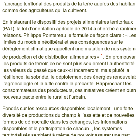
l’ancrage territorial des produits de la terre auprès des habitan
comme des agriculteurs qui la cultivent.
En instaurant le dispositif des projets alimentaires territoriaux
(PAT), la loi d’orientation agricole de 2014 a cherché à ranime
relations. Philippe Pointereau le formule de façon claire : « Le
limites du modèle néolibéral et ses conséquences sur le
dérèglement climatique appellent une mutation de nos systè
1
de production et de distribution alimentaires »
. En promouvan
les produits de terroir, ce ne sont plus seulement l’authenticité 
les valeurs du passé que ceux-ci incarneront, mais plutôt la
résilience, la sobriété, le déploiement des énergies renouvela
l’agroécologie et la lutte contre la précarité. Rapprochant les
consommateurs des producteurs, ces initiatives créent en outr
nouveau pacte entre le rural et l’urbain.
Fondés sur les ressources disponibles localement - une forte
diversité de productions du champ à l’assiette et de nouvelles
formes de démocratie dans les échanges, les informations
disponibles et la participation de chacun -, les systèmes
territorialisés semblent à même de pouvoir assurer une part