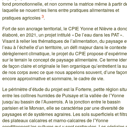
fond promotionnelle, et non comme la matrice même à partir d
laquelle se nouent les liens entre pratiques alimentaires et
3
pratiques agricoles
.
Fort de son ancrage territorial, le CPIE Yonne et Nièvre a don
élaboré, en 2021, un projet intitulé « De l’eau dans les PAT ».
Visant à relier les thématiques de l’alimentation, du paysage e
l’eau à l’échelle d’un territoire, un défi majeur dans le contexte
dérèglement climatique, le projet du CPIE propose d’expérime
sur le terrain le concept de paysage alimentaire. Ce terme iden
de façon claire et originale le lien organique qu’entretient la su
de nos corps avec ce que nous appelons souvent, d’une faço
encore approximative et sommaire, le cadre de vie.
Le périmètre d’étude du projet est la Forterre, petite région sit
entre les collines humides de Puisaye et la vallée de l’Yonne
jusqu’au bassin de l’Auxerrois. A la jonction entre le bassin
parisien et le Morvan, elle se caractérise par une diversité de
paysages et de systèmes agraires. Les sols superficiels et filtr
des plateaux calcaires et marno-calcaires de l’Yonne
conditionnent les cultures qui y sont pratiquées. Les céréales