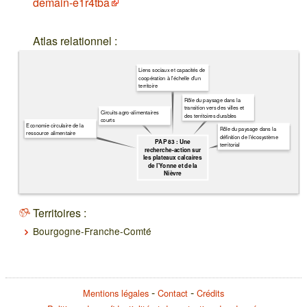
demain-e1r4tba
Atlas relationnel :
Liens sociaux et capacités de
coopération à l'échelle d'un
territoire
Rôle du paysage dans la
transition vers des villes et
Circuits agro-alimentaires
des territoires durables
courts
Economie circulaire de la
Rôle du paysage dans la
ressource alimentaire
définition de l’écosystème
PAP 83 : Une
territorial
recherche-action sur
les plateaux calcaires
de l’Yonne et de la
Nièvre
Territoires :
Bourgogne-Franche-Comté
Mentions légales
Contact
Crédits