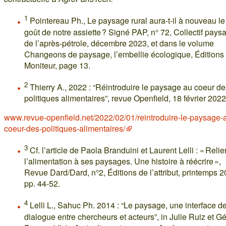
1
Pointereau Ph., Le paysage rural aura-t-il à nouveau le
goût de notre assiette ? Signé PAP, n° 72, Collectif pays
de l’après-pétrole, décembre 2023, et dans le volume
Changeons de paysage, l’embellie écologique, Éditions
Moniteur, page 13.
2
Thierry A., 2022 : “Réintroduire le paysage au coeur de
politiques alimentaires”, revue Openfield, 18 février 2022
www.revue-openfield.net/2022/02/01/reintroduire-le-paysage-
coeur-des-politiques-alimentaires/
3
Cf. l’article de Paola Branduini et Laurent Lelli : « Relie
l’alimentation à ses paysages. Une histoire à réécrire »,
Revue Dard/Dard, n°2, Éditions de l’attribut, printemps 2
pp. 44-52.
4
Lelli L., Sahuc Ph. 2014 : “Le paysage, une interface d
dialogue entre chercheurs et acteurs”, in Julie Ruiz et G