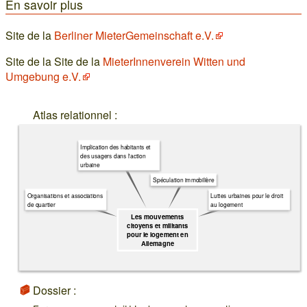
En savoir plus
Site de la
Berliner MieterGemeinschaft e.V.
Site de la Site de la
MieterInnenverein Witten und
Umgebung e.V.
Atlas relationnel :
Implication des habitants et
des usagers dans l'action
urbaine
Spéculation immobilière
Organisations et associations
Luttes urbaines pour le droit
de quartier
au logement
Les mouvements
citoyens et militants
pour le logement en
Allemagne
Dossier :