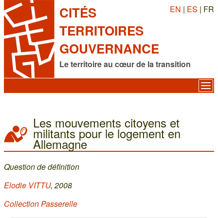
EN
|
ES
| FR
CITÉS
TERRITOIRES
GOUVERNANCE
Le territoire au cœur de la transition
Les mouvements citoyens et
militants pour le logement en
Allemagne
Question de définition
Elodie VITTU
, 2008
Collection Passerelle