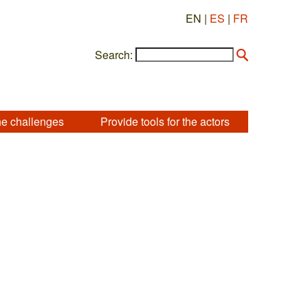
EN |
ES
|
FR
Search:
he challenges
Provide tools for the actors