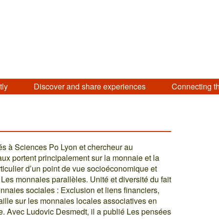
tly
Discover and share experiences
Connecting t
tés à Sciences Po Lyon et chercheur au
ux portent principalement sur la monnaie et la
articulier d’un point de vue socioéconomique et
 Les monnaies parallèles. Unité et diversité du fait
naies sociales : Exclusion et liens financiers,
aille sur les monnaies locales associatives en
are. Avec Ludovic Desmedt, il a publié Les pensées