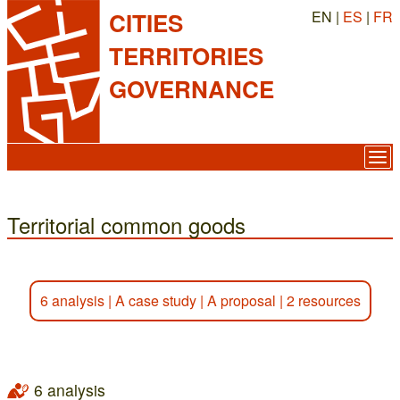
EN |
ES
|
FR
CITIES
TERRITORIES
GOVERNANCE
Territorial common goods
6 analysis
|
A case study
|
A proposal
|
2 resources
6 analysis