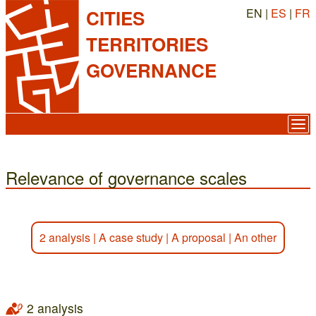
EN |
ES
|
FR
CITIES
TERRITORIES
GOVERNANCE
Relevance of governance scales
2 analysis
|
A case study
|
A proposal
|
An other
2 analysis