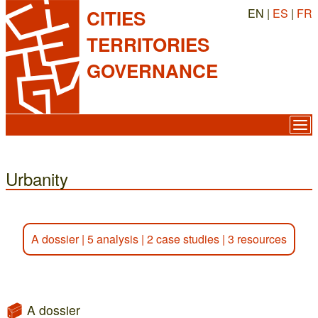
EN |
ES
|
FR
CITIES
TERRITORIES
GOVERNANCE
Urbanity
A dossier
|
5 analysis
|
2 case studies
|
3 resources
A dossier