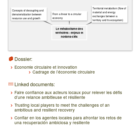
Territorial metabolism (flow of
Concepts of decoupling and
material and energy
From a linear to a circular
dematerialization between
exchanges between a
economy
resource use and growth
territory and its ecosystem)
Le métabolisme des
territoires : enjeux et
notions-clés
Dossier:
Economie circulaire et innovation
Cadrage de l’économie circulaire
Linked documents:
Faire confiance aux acteurs locaux pour relever les défis
d’une relance ambitieuse et résiliente
Trusting local players to meet the challenges of an
ambitious and resilient recovery
Confiar en los agentes locales para afrontar los retos de
una recuperación ambiciosa y resiliente