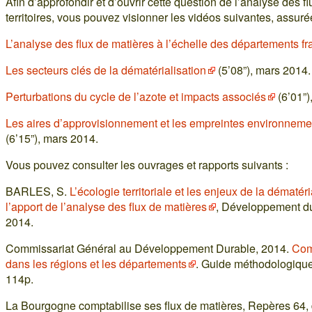
Afin d’approfondir et d’ouvrir cette question de l’analyse des f
territoires, vous pouvez visionner les vidéos suivantes, assur
L’analyse des flux de matières à l’échelle des départements fr
Les secteurs clés de la dématérialisation
(5’08”), mars 2014.
Perturbations du cycle de l’azote et impacts associés
(6’01”)
Les aires d’approvisionnement et les empreintes environneme
(6’15”), mars 2014.
Vous pouvez consulter les ouvrages et rapports suivants :
BARLES, S.
L’écologie territoriale et les enjeux de la dématéri
l’apport de l’analyse des flux de matières
, Développement dur
2014.
Commissariat Général au Développement Durable, 2014.
Comp
dans les régions et les départements
. Guide méthodologique
114p.
La Bourgogne comptabilise ses flux de matières, Repères 64, 