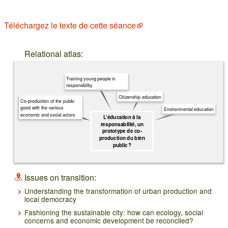
Téléchargez le texte de cette séance
Relational atlas:
Training young people in
responsibility
Citizenship education
Co-production of the public
good with the various
Environmental education
economic and social actors
L’éducation à la
responsabilité, un
prototype de co-
production du bien
public ?
Issues on transition:
Understanding the transformation of urban production and
local democracy
Fashioning the sustainable city: how can ecology, social
concerns and economic development be reconciled?