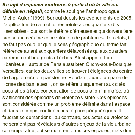
Il s’agit d’espaces « autres », à partir d’où la ville est
définie en négatif
, comme le souligne l’anthropologue
Michel Agier (1999). Surtout depuis les événements de 2005,
l’application de ce mot fut restreinte à ces quartiers dits
« sensibles » qui sont le théâtre d’émeutes et qui doivent faire
face à une certaine concentration de problèmes. Toutefois, il
ne faut pas oublier que le sens géographique du terme fait
référence autant aux quartiers défavorisés qu’aux quartiers
extrêmement bourgeois et riches. Ainsi appelle-t-on
« banlieue » autour de Paris aussi bien Clichy-sous-Bois que
Versailles, car les deux villes se trouvent éloignées du centre
de l’agglomération parisienne. Pourtant, quand on parle de
« crise des banlieues », on se réfère uniquement aux cités
populaires à forte concentration de population immigrée, où
s’affichent des épisodes de violence visible. Ces épisodes
sont considérés comme un problème délimité dans l’espace
et dans le temps, confiné à ces régions périphériques. Il
faudrait se demander si, au contraire, ces actes de violence
ne seraient pas révélateurs d’autres enjeux de la vie urbaine
contemporaine, qui se montrent dans ces espaces, mais dont