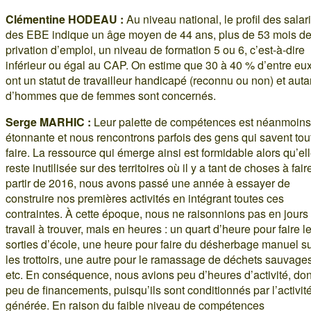
Clémentine HODEAU :
Au niveau national, le profil des salar
des EBE indique un âge moyen de 44 ans, plus de 53 mois d
privation d’emploi, un niveau de formation 5 ou 6, c’est-à-dire
inférieur ou égal au CAP. On estime que 30 à 40 % d’entre eu
ont un statut de travailleur handicapé (reconnu ou non) et auta
d’hommes que de femmes sont concernés.
Serge MARHIC :
Leur palette de compétences est néanmoins
étonnante et nous rencontrons parfois des gens qui savent tou
faire. La ressource qui émerge ainsi est formidable alors qu’el
reste inutilisée sur des territoires où il y a tant de choses à fair
partir de 2016, nous avons passé une année à essayer de
construire nos premières activités en intégrant toutes ces
contraintes. À cette époque, nous ne raisonnions pas en jours
travail à trouver, mais en heures : un quart d’heure pour faire l
sorties d’école, une heure pour faire du désherbage manuel s
les trottoirs, une autre pour le ramassage de déchets sauvages
etc. En conséquence, nous avions peu d’heures d’activité, do
peu de financements, puisqu’ils sont conditionnés par l’activit
générée. En raison du faible niveau de compétences