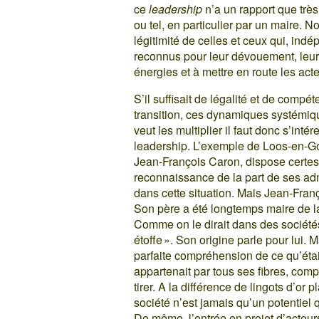
ce
leadership
n’a un rapport que très 
ou tel, en particulier par un maire. N
légitimité de celles et ceux qui, ind
reconnus pour leur dévouement, leur
énergies et à mettre en route les acte
S’il suffisait de légalité et de comp
transition, ces dynamiques systémiqu
veut les multiplier il faut donc s’int
leadership. L’exemple de Loos-en-Gohe
Jean-François Caron, dispose certes 
reconnaissance de la part de ses adm
dans cette situation. Mais Jean-Fran
Son père a été longtemps maire de l
Comme on le dirait dans des sociétés d
étoffe ». Son origine parle pour lui. M
parfaite compréhension de ce qu’était 
appartenait par tous ses fibres, comp
tirer. A la différence de lingots d’or 
société n’est jamais qu’un potentiel q
De même, l’entrée en projet d’acteur