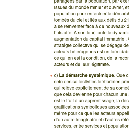
partagées par la population, par ex
issues du monde minier et ouvrier, et
population pour enraciner la démarc
tombés du ciel et liés aux défis du 2
à se réinventer face à de nouveaux dé
l’histoire. A son tour, toute la dyna
augmentation du capital immatériel. C
stratégie collective qui se dégage de
acteurs hétérogènes est un formidab
ce qui en est la condition, de la rec
acteurs et de leur légitimité.
c)
La démarche systémique
. Que c
sein des collectivités territoriales
qui relève explicitement de sa compé
que cela devienne pour chacun une s
est le fruit d’un apprentissage, la dé
gratifications symboliques associées 
même pour ce que les acteurs appelle
d’un autre imaginaire et d’autres réf
services, entre services et populatio