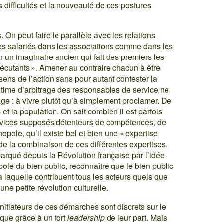
 difficultés et la nouveauté de ces postures
s
. On peut faire le parallèle avec les relations
 les salariés dans les associations comme dans les
ar un imaginaire ancien qui fait des premiers les
xécutants ». Amener au contraire chacun à être
 sens de l’action sans pour autant contester la
 ultime d’arbitrage des responsables de service ne
sage : à vivre plutôt qu’à simplement proclamer. De
et la population. On sait combien il est parfois
 services supposés détenteurs de compétences, de
opole, qu’il existe bel et bien une « expertise
 de la combinaison de ces différentes expertises.
arqué depuis la Révolution française par l’idée
ole du bien public, reconnaître que le bien public
à laquelle contribuent tous les acteurs quels que
 une petite révolution culturelle.
initiateurs de ces démarches sont discrets sur le
s que grâce à un fort
leadership
de leur part. Mais