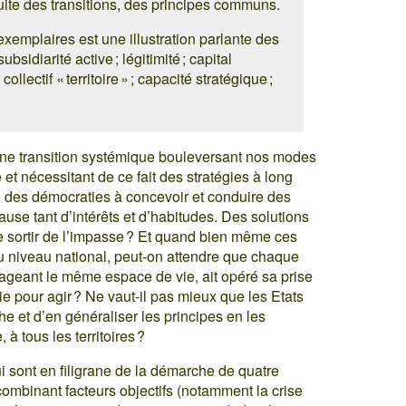
nduite des transitions, des principes communs.
exemplaires est une illustration parlante des
idiarité active ; légitimité ; capital
ollectif « territoire » ; capacité stratégique ;
une transition systémique bouleversant nos modes
et nécessitant de ce fait des stratégies à long
té des démocraties à concevoir et conduire des
ause tant d’intérêts et d’habitudes. Des solutions
de sortir de l’impasse ? Et quand bien même ces
u niveau national, peut-on attendre que chaque
tageant le même espace de vie, ait opéré sa prise
ie pour agir ? Ne vaut-il pas mieux que les Etats
rche et d’en généraliser les principes en les
à tous les territoires ?
i sont en filigrane de la démarche de quatre
, combinant facteurs objectifs (notamment la crise