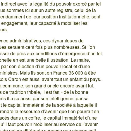
indirect avec la légalité du pouvoir exercé par tel
ous sommes ici sur un autre registre, celui de la
épendamment de leur position institutionnelle, sont
 engagement, leur capacité à mobiliser les
urs.
étence administratives, ces dynamiques de
es seraient cent fois plus nombreuses. Si l’on
éresser de près aux conditions d’émergence d’un tel
lle en est une belle illustration. Le maire,
par son élection d’un pouvoir local et d’une
inistrés. Mais ils sont en France 36 000 à être
çois Caron est aussi avant tout un enfant du pays.
a commune, son grand oncle encore avant lui.
e tradition tribale, il est fait « de la bonne
ais il a su aussi par son intelligence, par sa
le capital immatériel de la société à laquelle il
rendre la ressource d’avenir que l’on pourrait en
placés dans un coffre, le capital immatériel d’une
u’il faut pouvoir mobiliser au service de l’avenir.
s de nature différente suppose que chacun soit