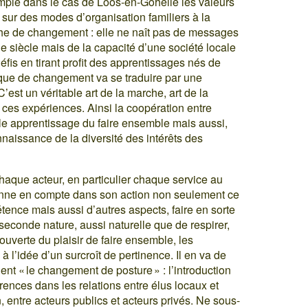
emple dans le cas de Loos-en-Gohelle les valeurs
 sur des modes d’organisation familiers à la
he de changement : elle ne naît pas de messages
1e siècle mais de la capacité d’une société locale
fis en tirant profit des apprentissages nés de
mique de changement va se traduire par une
’est un véritable art de la marche, art de la
 ces expériences. Ainsi la coopération entre
le apprentissage du faire ensemble mais aussi,
onnaissance de la diversité des intérêts des
haque acteur, en particulier chaque service au
 prenne en compte dans son action non seulement ce
tence mais aussi d’autres aspects, faire en sorte
econde nature, aussi naturelle que de respirer,
couverte du plaisir de faire ensemble, les
à l’idée d’un surcroît de pertinence. Il en va de
nt « le changement de posture » : l’introduction
érences dans les relations entre élus locaux et
n, entre acteurs publics et acteurs privés. Ne sous-