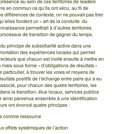
 présence au sein de ces territoires de
leaders
 mis en commun ce qu’ils ont vécu, au fil de
es différences de contexte, on ne pouvait pas tirer
u’elles fondent un « art de la conduite du
nnaissance permettrait à d’autres territoires
 processus de transition de gagner du temps.
 du principe de subsidiarité active dans une
frontation des expériences locales qui permet
irecteurs que chacun est invité ensuite à mettre en
mais sous forme « d’obligations de résultats »
e particulier, à trouver les voies et moyens de
sultats positifs de l’échange entre pairs qui a eu
associé, pour chacun des quatre territoires, les
dans la transition, élus locaux, services publics
re ainsi parvenus ensemble à une identification
eurs ont énoncé quatre principes :
ire comme ressource
aux effets systémiques de l’action