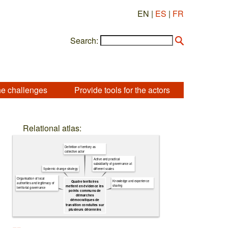
EN |
ES
|
FR
Search:
he challenges
Provide tools for the actors
Relational atlas:
Definition of territory as
collective actor
Active and practical
subsidiarity of governance at
different scales
Systemic change strategy
Organisation of local
Knowledge and experience
Quatre territoires
authorities and legitimacy of
sharing
mettent en évidence les
territorial governance
points communs de
démarches
démocratiques de
transition conduites sur
plusieurs décennies