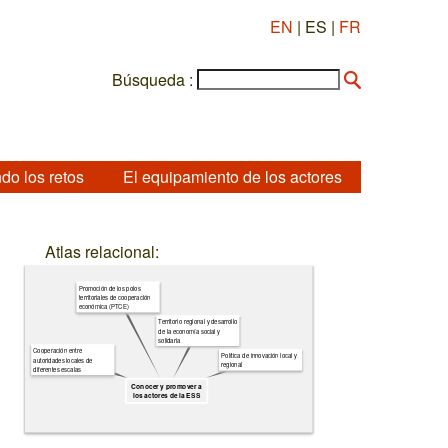
EN
| ES |
FR
Búsqueda :
do los retos
El equipamiento de los actores
Atlas relacional:
Promoción de los polos
territoriales de cooperación
económica (PTCE)
Territorio regional y desarrollo
de la economía social y
solidaria
Cooperación entre
Política de innovación local y
autoridades locales de
regional
diferentes escalas
Conocer y promover a
los actores de la ESS