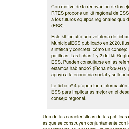
Con motivo de la renovación de los ej
RTES propone un kit regional de ESS p
a los futuros equipos regionales que 
(ESS).
Este kit incluirá una veintena de ficha
MunicipalESS publicado en 2020, ilus
sintética y concreta, cómo un consejo
políticas. Las fichas 1 y 2 del kit Re
ESS. Pueden consultarse en las refer
estamos hablando? (Ficha nº2504) y ¿P
apoyo a la economía social y solidari
La ficha nº 4 proporciona información
ESS para implicarlas mejor en el desa
consejo regional.
Una de las características de las política
es que se construyen conjuntamente con lo