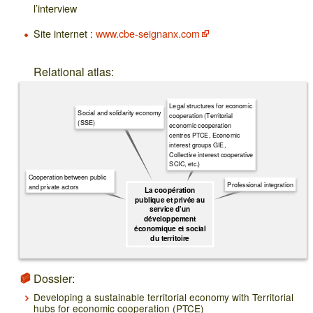
l’interview
Site internet :
www.cbe-seignanx.com
Relational atlas:
Legal structures for economic
Social and solidarity economy
cooperation (Territorial
(SSE)
economic cooperation
centres PTCE, Economic
interest groups GIE,
Collective interest cooperative
SCIC, etc.)
Cooperation between public
Professional integration
and private actors
La coopération
publique et privée au
service d’un
développement
économique et social
du territoire
Dossier:
Developing a sustainable territorial economy with Territorial
hubs for economic cooperation (PTCE)