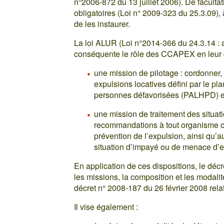
n°2006-872 du 13 juillet 2006). De facult
obligatoires (Loi n° 2009-323 du 25.3.09
de les instaurer.
La loi ALUR (Loi n°2014-366 du 24.3.14 : ar
conséquente le rôle des CCAPEX en leur c
une mission de pilotage : cordonner, 
expulsions locatives défini par le pl
personnes défavorisées (PALHPD) et p
une mission de traitement des situatio
recommandations à tout organisme ou
prévention de l’expulsion, ainsi qu’a
situation d’impayé ou de menace d’e
En application de ces dispositions, le décr
les missions, la composition et les modal
décret n° 2008-187 du 26 février 2008 rel
Il vise également :