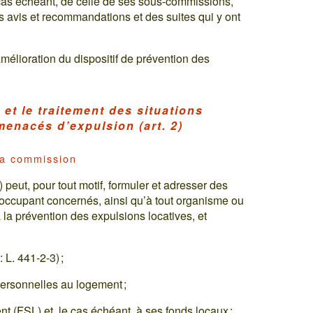
e cas échéant, de celle de ses sous-commissions,
 avis et recommandations et des suites qui y ont
élioration du dispositif de prévention des
 et le traitement des situations
enacés d’expulsion (art. 2)
la commission
eut, pour tout motif, formuler et adresser des
’occupant concernés, ainsi qu’à tout organisme ou
 la prévention des expulsions locatives, et
L. 441-2-3) ;
ersonnelles au logement ;
nt (FSL) et, le cas échéant, à ses fonds locaux ;