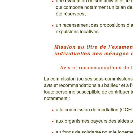
une évaluation de son activité et, l
qui comporte notamment un bilan des
été réservées ;
un recensement des propositions d’am
expulsions locatives.
Mission au titre de l’examen
individuelles des ménages m
Avis et recommandations de 
La commission (ou ses sous-commissions) p
avis et recommandations au bailleur et à l
toute personne susceptible de contribuer à
notamment :
à la commission de médiation (CCH : 
aux organismes payeurs des aides p
au fonds de solidarité pour le logeme