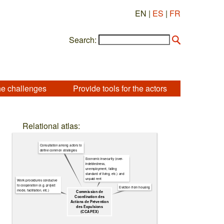
EN |
ES
|
FR
Search:
he challenges
Provide tools for the actors
Relational atlas:
Consultation among actors to
define common strategies
Economic insecurity (over-
indebtedness,
unemployment, falling
standard of living, etc.) and
unpaid rent
Work procedures conducive
to cooperation (e.g. project
Eviction from housing
mode, facilitation, etc.)
Commission de
Coordination des
Actions de Prévention
des Expulsions
(CCAPEX)