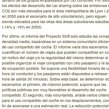
tamaño de los grupos emparejados por OD comunes. Por últi
los efectos del desarrollo del car sharing sobre las emisiones
CO2 son más elevados para el área metropolitana de Lyon (-
en 2050 para el escenario de alto voluntarismo), pero siguen
siendo elevados para las otras dos áreas suburbanas estudia
(-14% y -16% en 2050).
Por último, el informe del Proyecto Shift sólo estudia las zona
densidad media, basándose en un sistema comunitario eficie
de uso compartido del coche. El informe varía dos escenarios
cuantifican el número de viajes que pueden compartirse en c
(el motivo del viaje y/o la regularidad del mismo determinan si
posible organizar el viaje compartido con otro pasajero) y la t
de ocupación posible. Se supone una flexibilidad horaria de 
hora (el conductor y los pasajeros están dispuestos a retrasar
hora de salida 30 minutos). Sobre esta base, se determinan d
escenarios: el primero, de máximo potencial, supone que las
políticas públicas son muy favorables al desarrollo del coche
compartido. El segundo, más voluntarista, añade varios criteri
para el uso compartido del coche en los desplazamientos, con
fin de acercarse a una estimación real. La reducción potencial