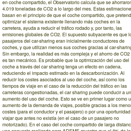
en coche compartido, el Observatorio calcula que se ahorraro
4.019 toneladas de CO2 a lo largo del mes. Estas estimacion
basan en el principio de que el coche compartido, que preten
optimizar el sistema existente llenando más coches en la
carretera, ayuda a reducir el tráfico rodado y, por tanto, las
emisiones globales de CO2. El supuesto subyacente es que l
pasajeros del car-sharing eran inicialmente conductores de
coches, y que utilizan menos sus coches gracias al car-sharin
Sin embargo, la realidad es más compleja y el ahorro de CO2
es tan mecánico. Es probable que la optimización del uso del
coche a través del car sharing tenga un efecto en cadena,
reduciendo el impacto estimado en la descarbonización. Al
reducir los costes asociados al uso del coche, así como los
tiempos de viaje en el caso de la reducción del tráfico en las
carreteras congestionadas, el car sharing puede conducir a u
aumento del uso del coche. Esto se ve en primer lugar como 
aumento de la demanda de viajes, posible gracias a los meno
costes (para el conductor y el pasajero) o por una oportunidad
viajar que antes no existía (en el caso de un pasajero no
motorizado). En el caso del coche compartido de larga distanc
una encuesta realizada para ADEME muestra que el 8% de lo