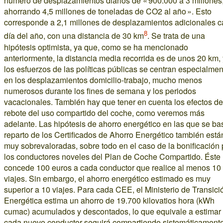
número de desplazamientos diarios de « 900.000 a 3 millones
ahorrando 4,5 millones de toneladas de CO2 al año ». Esto
corresponde a 2,1 millones de desplazamientos adicionales 
8
día del año, con una distancia de 30 km
. Se trata de una
hipótesis optimista, ya que, como se ha mencionado
anteriormente, la distancia media recorrida es de unos 20 km, 
los esfuerzos de las políticas públicas se centran especialmen
en los desplazamientos domicilio-trabajo, mucho menos
numerosos durante los fines de semana y los periodos
vacacionales. También hay que tener en cuenta los efectos de
rebote del uso compartido del coche, como veremos más
adelante. Las hipótesis de ahorro energético en las que se ba
reparto de los Certificados de Ahorro Energético también está
muy sobrevaloradas, sobre todo en el caso de la bonificación
los conductores noveles del Plan de Coche Compartido. Éste
concede 100 euros a cada conductor que realice al menos 10
viajes. Sin embargo, el ahorro energético estimado es muy
superior a 10 viajes. Para cada CEE, el Ministerio de Transici
Energética estima un ahorro de 19.700 kilovatios hora (kWh
cumac) acumulados y descontados, lo que equivale a estimar
cada nuevo conductor seguirá compartiendo sistemáticamente