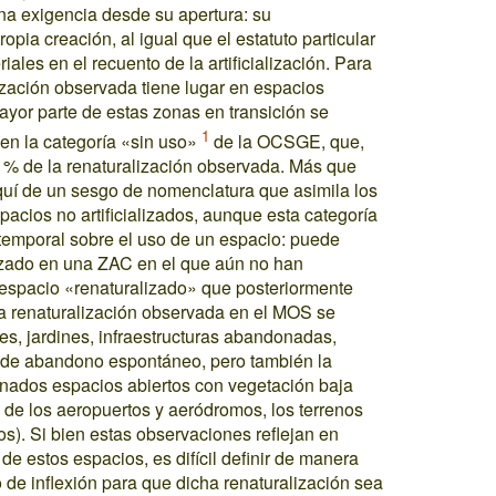
na exigencia desde su apertura: su
opia creación, al igual que el estatuto particular
iales en el recuento de la artificialización. Para
ización observada tiene lugar en espacios
yor parte de estas zonas en transición se
1
en la categoría «sin uso»
de la OCSGE, que,
8 % de la renaturalización observada. Más que
aquí de un sesgo de nomenclatura que asimila los
acios no artificializados, aunque esta categoría
 temporal sobre el uso de un espacio: puede
nizado en una ZAC en el que aún no han
espacio «renaturalizado» que posteriormente
e la renaturalización observada en el MOS se
es, jardines, infraestructuras abandonadas,
as de abandono espontáneo, pero también la
inados espacios abiertos con vegetación baja
s de los aeropuertos y aeródromos, los terrenos
s). Si bien estas observaciones reflejan en
e estos espacios, es difícil definir de manera
de inflexión para que dicha renaturalización sea