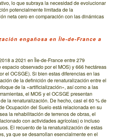
tativo, lo que subraya la necesidad de evolucionar
ción potencialmente limitada de la
zación neta cero en comparación con las dinámicas
zación engañosa en Île-de-France a
2018 a 2021 en Île-de-France entre 279
de espacio observado por el MOS) y 666 hectáreas
por el OCSGE). Si bien estas diferencias en las
zación de la definición de renaturalización entre el
oque de la «artificialización», así como a las
erramientas, el MOS y el OCSGE presentan
de la renaturalización. De hecho, casi el 60 % de
 de Ocupación del Suelo está relacionada en su
sea la rehabilitación de terrenos de obras, el
lacionado con actividades agrícolas) o incluso
os. El recuento de la renaturalización de estas
es, ya que se desarrollan esencialmente en el