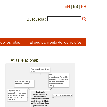
EN
| ES |
FR
Búsqueda :
do los retos
El equipamiento de los actores
Atlas relacional:
Poder regulador en el ámbito
del suelo
Elaboración de documentos
urbanísticos (en Francia: Plan
de Ordenación Urbana Local
(PLU y PLUi), Esquema de
Planificación territorial y
Coherencia Territorial
anticipación al cambio
(SCoT)....)
climático
Programas, planes,
El reto de la
instrumentos y mecanismos
observación de la
financieros sobre el clima
Renaturation, féralité, friches
renaturalización:
(PCAET, PCET, TEPCV,
experiencia adquirida a
TEPOS...)
partir del uso del Modo
de Ocupación del Suelo
y la Ocupación del