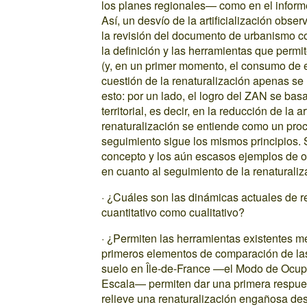
los planes regionales— como en el informe 
Así, un desvío de la artificialización obse
la revisión del documento de urbanismo con 
la definición y las herramientas que permite
(y, en un primer momento, el consumo de 
cuestión de la renaturalización apenas se
esto: por un lado, el logro del ZAN se bas
territorial, es decir, en la reducción de la a
renaturalización se entiende como un proces
seguimiento sigue los mismos principios. S
concepto y los aún escasos ejemplos de o
en cuanto al seguimiento de la renaturaliz
· ¿Cuáles son las dinámicas actuales de re
cuantitativo como cualitativo?
· ¿Permiten las herramientas existentes m
primeros elementos de comparación de la
suelo en Île-de-France —el Modo de Ocup
Escala— permiten dar una primera respues
relieve una renaturalización engañosa desd