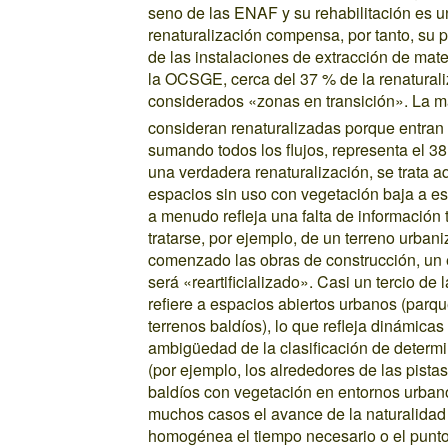
seno de las ENAF y su rehabilitación es u
renaturalización compensa, por tanto, su pr
de las instalaciones de extracción de mater
la OCSGE, cerca del 37 % de la renatural
considerados «zonas en transición». La ma
consideran renaturalizadas porque entran 
sumando todos los flujos, representa el 3
una verdadera renaturalización, se trata 
espacios sin uso con vegetación baja a esp
a menudo refleja una falta de información
tratarse, por ejemplo, de un terreno urba
comenzado las obras de construcción, un 
será «reartificializado». Casi un tercio d
refiere a espacios abiertos urbanos (parqu
terrenos baldíos), lo que refleja dinámic
ambigüedad de la clasificación de determ
(por ejemplo, los alrededores de las pista
baldíos con vegetación en entornos urbano
muchos casos el avance de la naturalidad d
homogénea el tiempo necesario o el punto 