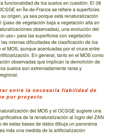
 la funcionalidad de los suelos en cuestión. El 38
OCSGE en Île-de-France se refiere a superficies
 su origen, ya sea porque esta renaturalización
l (paso de vegetación baja a vegetación alta en
aturalizaciones observadas), una evolución del
in uso» para las superficies con vegetación
 las mismas dificultades de clasificación de los
e el MOS, aunque acentuadas por el cruce entre
rtificialización. En general, tanto en el MOS como
ación observadas que implican la demolición de
 los suelos son extremadamente raras y
regional.
ar entre la necesaria fiabilidad de
ue por proyecto
 renaturalización del MOS y el OCSGE sugiere una
gnificativa de la renaturalización al logro del ZAN
do de estas bases de datos dibuja un panorama
e es más una medida de la artificialización