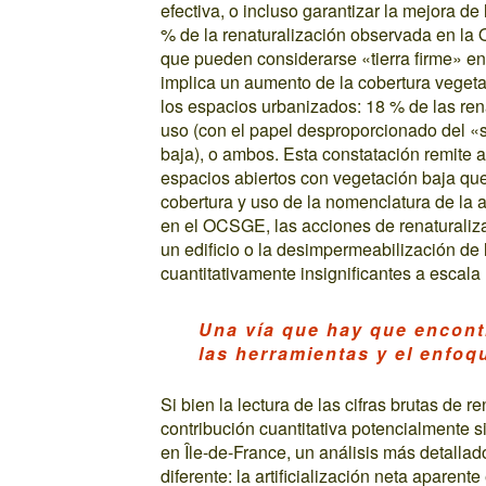
efectiva, o incluso garantizar la mejora de
% de la renaturalización observada en la 
que pueden considerarse «tierra firme» en
implica un aumento de la cobertura vegeta
los espacios urbanizados: 18 % de las ren
uso (con el papel desproporcionado del «s
baja), o ambos. Esta constatación remite a
espacios abiertos con vegetación baja qu
cobertura y uso de la nomenclatura de la a
en el OCSGE, las acciones de renaturaliz
un edificio o la desimpermeabilización de
cuantitativamente insignificantes a escala 
Una vía que hay que encontr
las herramientas y el enfoq
Si bien la lectura de las cifras brutas de
contribución cuantitativa potencialmente si
en Île-de-France, un análisis más detalla
diferente: la artificialización neta aparent