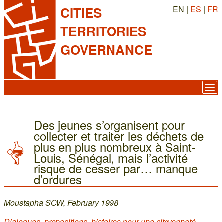
EN |
ES
|
FR
CITIES
TERRITORIES
GOVERNANCE
Des jeunes s’organisent pour
collecter et traiter les déchets de
plus en plus nombreux à Saint-
Louis, Sénégal, mais l’activité
risque de cesser par… manque
d’ordures
Moustapha SOW, February 1998
Dialogues, propositions, histoires pour une citoyenneté