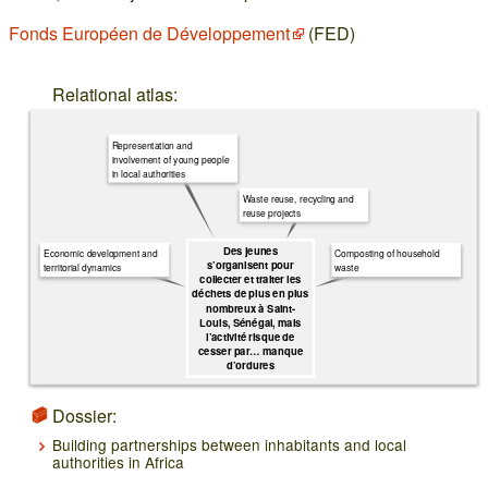
Fonds Européen de Développement
(FED)
Relational atlas:
Representation and
involvement of young people
in local authorities
Waste reuse, recycling and
reuse projects
Des jeunes
Economic development and
Composting of household
s’organisent pour
territorial dynamics
waste
collecter et traiter les
déchets de plus en plus
nombreux à Saint-
Louis, Sénégal, mais
l’activité risque de
cesser par… manque
d’ordures
Dossier:
Building partnerships between inhabitants and local
authorities in Africa