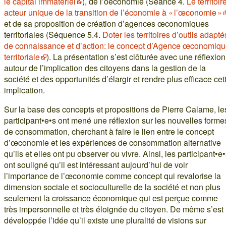
le capital immatériel
), de l’oeconomie (Séance 4.
Le territoire
acteur unique de la transition de l’économie à « l’œconomie »
et de sa proposition de création d’agences œconomiques
territoriales (Séquence 5.4.
Doter les territoires d’outils adapté
de connaissance et d’action: le concept d’Agence œconomiq
territoriale
). La présentation s’est clôturée avec une réflexion
autour de l’implication des citoyens dans la gestion de la
société et des opportunités d’élargir et rendre plus efficace cet
implication.
Sur la base des concepts et propositions de Pierre Calame, le
participant•e•s ont mené une réflexion sur les nouvelles forme
de consommation, cherchant à faire le lien entre le concept
d’œconomie et les expériences de consommation alternative
qu’ils et elles ont pu observer ou vivre. Ainsi, les participant•e
ont souligné qu’il est intéressant aujourd’hui de voir
l’importance de l’œconomie comme concept qui revalorise la
dimension sociale et socioculturelle de la société et non plus
seulement la croissance économique qui est perçue comme
très impersonnelle et très éloignée du citoyen. De même s’est
développée l’idée qu’il existe une pluralité de visions sur