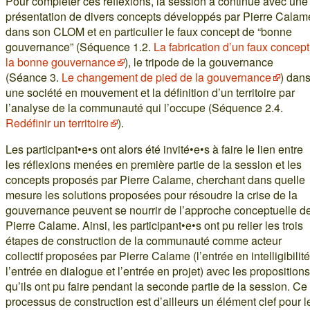
Pour compléter ces réflexions, la session a continué avec une
présentation de divers concepts développés par Pierre Calam
dans son CLOM et en particulier le faux concept de “bonne
gouvernance” (Séquence 1.2.
La fabrication d’un faux concept
la bonne gouvernance
), le tripode de la gouvernance
(Séance 3.
Le changement de pied de la gouvernance
) dan
une société en mouvement et la définition d’un territoire par
l’analyse de la communauté qui l’occupe (Séquence 2.4.
Redéfinir un territoire
).
Les participant•e•s ont alors été invité•e•s à faire le lien entre
les réflexions menées en première partie de la session et les
concepts proposés par Pierre Calame, cherchant dans quelle
mesure les solutions proposées pour résoudre la crise de la
gouvernance peuvent se nourrir de l’approche conceptuelle d
Pierre Calame. Ainsi, les participant•e•s ont pu relier les trois
étapes de construction de la communauté comme acteur
collectif proposées par Pierre Calame (l’entrée en intelligibilité
l’entrée en dialogue et l’entrée en projet) avec les propositions
qu’ils ont pu faire pendant la seconde partie de la session. Ce
processus de construction est d’ailleurs un élément clef pour l