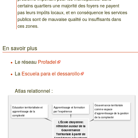
certains quartiers une majorité des foyers ne payent
pas leurs impôts locaux, et en conséquence les services
publics sont de mauvaise qualité ou insuffisants dans
ces zones.
En savoir plus
Le réseau
Profadel
La
Escuela para el dessarollo
Atlas relationnel :
Gouvernance territoriale
Education territorialisée et
Apprentissage et formation
comme espace
apprentissage de la
par l'expérience
d'apprentissage de la gestion
complexité
de la complexité
L’École citoyenne:
réflexion autour de la
Gouvernance
Territoriale à partir de
l’expérience péruvienne