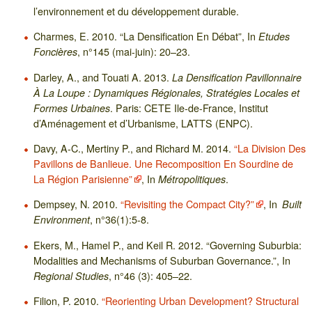
l’environnement et du développement durable.
Charmes, E. 2010. “La Densification En Débat”, In
Etudes
, n°145 (mai-juin): 20–23.
Foncières
Darley, A., and Touati A. 2013.
La Densification Pavillonnaire
À La Loupe : Dynamiques Régionales, Stratégies Locales et
. Paris: CETE Ile-de-France, Institut
Formes Urbaines
d’Aménagement et d’Urbanisme, LATTS (ENPC).
Davy, A-C., Mertiny P., and Richard M. 2014.
“La Division Des
Pavillons de Banlieue. Une Recomposition En Sourdine de
La Région Parisienne”
, In
.
Métropolitiques
Dempsey, N. 2010.
“Revisiting the Compact City?”
, In
Built
, n°36(1):5-8.
Environment
Ekers, M., Hamel P., and Keil R. 2012. “Governing Suburbia:
Modalities and Mechanisms of Suburban Governance.”, In
, n°46 (3): 405–22.
Regional Studies
Filion, P. 2010.
“Reorienting Urban Development? Structural