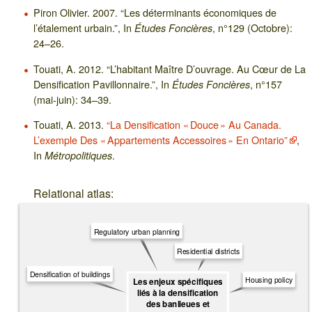
Piron Olivier. 2007. “Les déterminants économiques de
l’étalement urbain.”, In
, n°129 (Octobre):
Études Foncières
24–26.
Touati, A. 2012. “L’habitant Maître D’ouvrage. Au Cœur de La
Densification Pavillonnaire.”, In
, n°157
Études Foncières
(mai-juin): 34–39.
Touati, A. 2013.
“La Densification « Douce » Au Canada.
L’exemple Des « Appartements Accessoires » En Ontario”
,
In
.
Métropolitiques
Relational atlas:
Regulatory urban planning
Residential districts
Densification of buildings
Housing policy
Les enjeux spécifiques
liés à la densification
des banlieues et