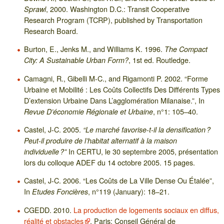
, 2000. Washington D.C.: Transit Cooperative
Sprawl
Research Program (TCRP), published by Transportation
Research Board.
Burton, E., Jenks M., and Williams K. 1996.
The Compact
, 1st ed. Routledge.
City: A Sustainable Urban Form?
Camagni, R., Gibelli M-C., and Rigamonti P. 2002. “Forme
Urbaine et Mobilité : Les Coûts Collectifs Des Différents Types
D’extension Urbaine Dans L’agglomération Milanaise.”, In
, n°1: 105–40.
Revue D’économie Régionale et Urbaine
Castel, J-C. 2005.
“Le marché favorise-t-il la densification ?
Peut-il produire de l’habitat alternatif à la maison
In CERTU, le 30 septembre 2005, présentation
individuelle ?”
lors du colloque ADEF du 14 octobre 2005. 15 pages.
Castel, J-C. 2006. “Les Coûts de La Ville Dense Ou Étalée”,
In
, n°119 (January): 18–21.
Etudes Foncières
CGEDD. 2010.
La production de logements sociaux en diffus,
réalité et obstacles
. Paris: Conseil Général de