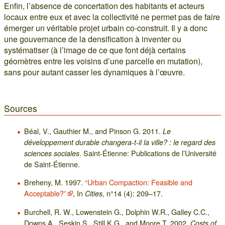
Enfin, l’absence de concertation des habitants et acteurs
locaux entre eux et avec la collectivité ne permet pas de faire
émerger un véritable projet urbain co-construit. Il y a donc
une gouvernance de la densification à inventer ou
systématiser (à l’image de ce que font déjà certains
géomètres entre les voisins d’une parcelle en mutation),
sans pour autant casser les dynamiques à l’œuvre.
Sources
Béal, V., Gauthier M., and Pinson G. 2011.
Le
développement durable changera-t-il la ville? : le regard des
. Saint-Étienne: Publications de l’Université
sciences sociales
de Saint-Étienne.
Breheny, M. 1997.
“Urban Compaction: Feasible and
Acceptable?”
, In
, n°14 (4): 209–17.
Cities
Burchell, R. W., Lowenstein G., Dolphin W.R., Galley C.C.,
Downs A., Seskin S., Still K.G., and Moore T. 2002.
Costs of