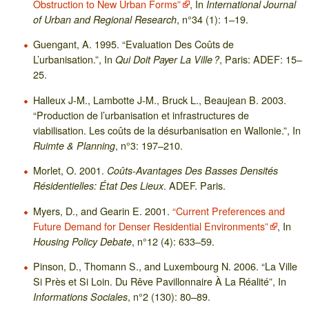
Obstruction to New Urban Forms”
, In
International Journal
, n°34 (1): 1–19.
of Urban and Regional Research
Guengant, A. 1995. “Evaluation Des Coûts de
L’urbanisation.”, In
, Paris: ADEF: 15–
Qui Doit Payer La Ville ?
25.
Halleux J-M., Lambotte J-M., Bruck L., Beaujean B. 2003.
“Production de l’urbanisation et infrastructures de
viabilisation. Les coûts de la désurbanisation en Wallonie.”, In
, n°3: 197–210.
Ruimte & Planning
Morlet, O. 2001.
Coûts-Avantages Des Basses Densités
. ADEF. Paris.
Résidentielles: État Des Lieux
Myers, D., and Gearin E. 2001.
“Current Preferences and
Future Demand for Denser Residential Environments”
, In
, n°12 (4): 633–59.
Housing Policy Debate
Pinson, D., Thomann S., and Luxembourg N. 2006. “La Ville
Si Près et Si Loin. Du Rêve Pavillonnaire À La Réalité”, In
, n°2 (130): 80–89.
Informations Sociales