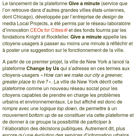
Le lancement de la plateforme
Give a minute
(service que
l’on retrouve dans d’autres grandes villes états-uniennes,
dont Chicago), développée par l’entreprise de
design
de
media Local Projects, a été permis par le réseau-laboratoire
d’innovation
CEOs for Cities
et des fonds fournis par les
fondations Knight et Rockfeller.
Give a minute
appelle les
citoyens-usagers à passer au moins une minute à réfléchir et
à poster une suggestion sur le fonctionnement de la ville.
A partir de ce premier projet, la ville de New York a lancé la
plateforme
Change by Us
qui s’adresse en ces termes aux
citoyens-usagers «
How can we make our city a greener,
greater place to live ?
». La ville de New York décrit cette
plateforme comme un nouveau réseau social pour les
citoyens capables de prendre en charge les problèmes
urbains et environnementaux. Le but affiché est donc de
rompre avec une logique
top down
, de permettre à un
mouvement
bottom up
de se constituer via cette plateforme et
de donner à ce groupe la possibilité de participer à
l’élaboration des décisions publiques. Autrement dit, plus
encore qu’une évolution des services d’information urbains