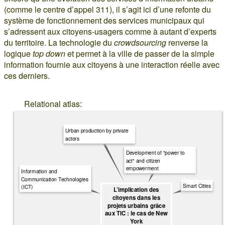
(comme le centre d’appel 311), il s’agit ici d’une refonte du
système de fonctionnement des services municipaux qui
s’adressent aux citoyens-usagers comme à autant d’experts
du territoire. La technologie du
crowdsourcing
renverse la
logique
top down
et permet à la ville de passer de la simple
information fournie aux citoyens à une interaction réelle avec
ces derniers.
Relational atlas:
Urban production by private
actors
Development of "power to
act" and citizen
empowerment
Information and
Communication Technologies
Smart Cities
(ICT)
L’implication des
citoyens dans les
projets urbains grâce
aux TIC : le cas de New
York