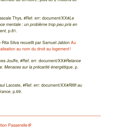
Pascale Thys,
#Ref. err: document/XX#
Le
ce mentale : un problème trop peu pris en
, p.81.
ment
 Rita Silva recueilli par Samuel Jablon
Au
éralisation au nom du droit au logement !
ves Jouffe,
#Ref. err: document/XX#
Relance
, p.
le. Menaces sur la précarité énergétique
Paul Lacoste,
#Ref. err: document/XX#
Rififi au
, p.69.
France
tion Passerelle