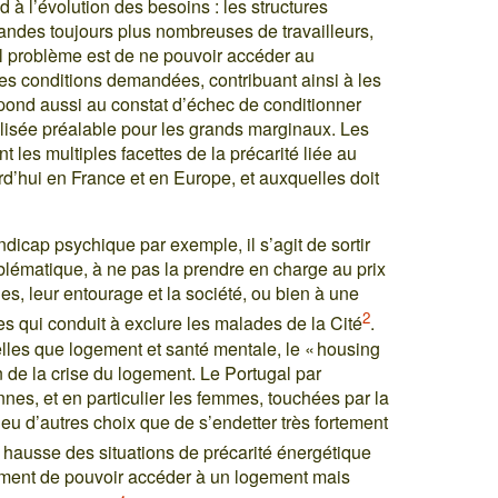
 à l’évolution des besoins : les structures
ndes toujours plus nombreuses de travailleurs,
pal problème est de ne pouvoir accéder au
des conditions demandées, contribuant ainsi à les
épond aussi au constat d’échec de conditionner
lisée préalable pour les grands marginaux. Les
nt les multiples facettes de la précarité liée au
rd’hui en France et en Europe, et auxquelles doit
icap psychique par exemple, il s’agit de sortir
oblématique, à ne pas la prendre en charge au prix
es, leur entourage et la société, ou bien à une
2
s qui conduit à exclure les malades de la Cité
.
lles que logement et santé mentale, le « housing
on de la crise du logement. Le Portugal par
nes, et en particulier les femmes, touchées par la
 eu d’autres choix que de s’endetter très fortement
a hausse des situations de précarité énergétique
ulement de pouvoir accéder à un logement mais