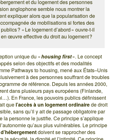
’hébergement et du logement des personnes
sion anglophone semble nous montrer la
nt expliquer alors que la popularisation de
accompagnée de mobilisations si fortes des
 publics ? « Le logement d’abord » ouvre-t-il
 en œuvre effective du droit au logement ?
ception unique du «
housing first
». Le concept
ppés selon des objectifs et des modalités
ramme Pathways to housing, mené aux États–Unis
lusivement à des personnes souffrant de troubles
 programme de référence. Depuis les années 2000,
rent dans plusieurs pays européens (Finlande,
). En France, les pouvoirs publics définissent
fait que
l’accès à un logement ordinaire
de droit
ible, sans qu’il y ait de passage obligatoire par
e la personne le justifie. Ce principe s’applique
l’autonomie qu’aux plus vulnérables. Le principe
s d’hébergement
doivent se rapprocher des
a sécurité, la dignité et l’intimité. Ce principe