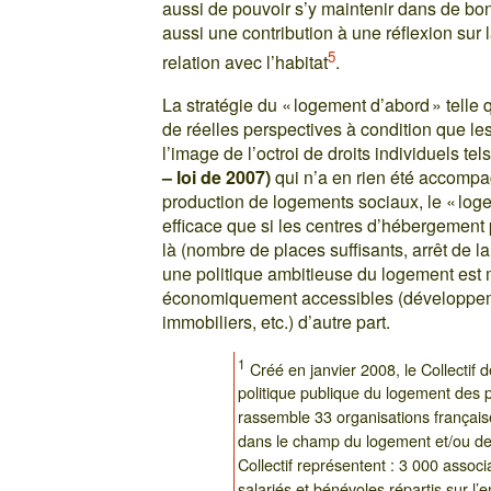
aussi de pouvoir s’y maintenir dans de bo
aussi une contribution à une réflexion sur 
5
relation avec l’habitat
.
La stratégie du « logement d’abord » telle 
de réelles perspectives à condition que le
l’image de l’octroi de droits individuels te
– loi de 2007)
qui n’a en rien été accompa
production de logements sociaux, le « loge
efficace que si les centres d’hébergement 
là (nombre de places suffisants, arrêt de la
une politique ambitieuse du logement est
économiquement accessibles (développeme
immobiliers, etc.) d’autre part.
1
Créé en janvier 2008, le Collectif 
politique publique du logement des 
rassemble 33 organisations française
dans le champ du logement et/ou de
Collectif représentent : 3 000 assoc
salariés et bénévoles répartis sur l’e