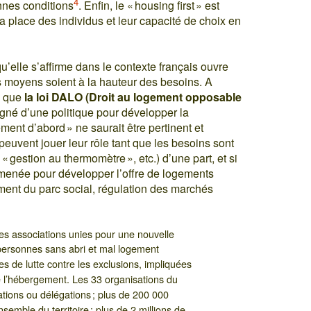
4
nnes conditions
. Enfin, le « housing first » est
la place des individus et leur capacité de choix en
qu’elle s’affirme dans le contexte français ouvre
s moyens soient à la hauteur des besoins. A
ls que
la loi DALO (Droit au logement opposable
gné d’une politique pour développer la
ment d’abord » ne saurait être pertinent et
peuvent jouer leur rôle tant que les besoins sont
 « gestion au thermomètre », etc.) d’une part, et si
 menée pour développer l’offre de logements
nt du parc social, régulation des marchés
des associations unies pour une nouvelle
personnes sans abri et mal logement
s de lutte contre les exclusions, impliquées
 l’hébergement. Les 33 organisations du
iations ou délégations ; plus de 200 000
nsemble du territoire ; plus de 2 millions de