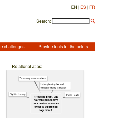
EN |
ES
|
FR
Search:
he challenges
Provide tools for the actors
Relational atlas:
Temporary accommodation
Urban planning law and
collective facility standards
Right to housing
Public Health
« Housing first », une
nouvelle perspective
pour la mise en oeuvre
effective du droit au
logement ?