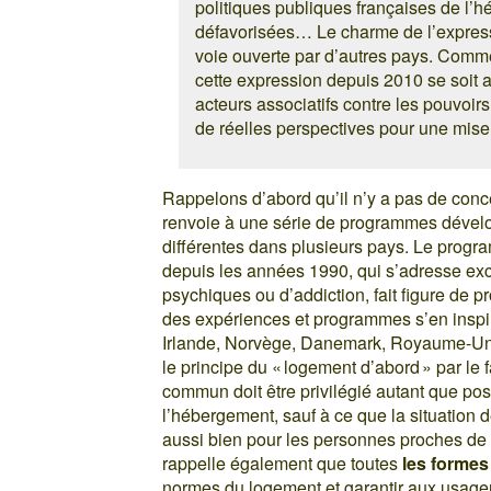
politiques publiques françaises de l
défavorisées… Le charme de l’expres
voie ouverte par d’autres pays. Comme
cette expression depuis 2010 se soit 
acteurs associatifs contre les pouvoirs
de réelles perspectives pour une mise
Rappelons d’abord qu’il n’y a pas de con
renvoie à une série de programmes dévelo
différentes dans plusieurs pays. Le prog
depuis les années 1990, qui s’adresse exc
psychiques ou d’addiction, fait figure de
des expériences et programmes s’en inspi
Irlande, Norvège, Danemark, Royaume-Uni…
le principe du « logement d’abord » par le 
commun doit être privilégié autant que poss
l’hébergement, sauf à ce que la situation d
aussi bien pour les personnes proches de 
rappelle également que toutes
les forme
normes du logement et garantir aux usagers l