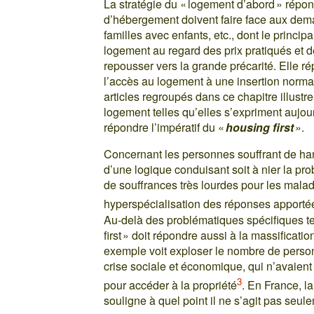
La stratégie du « logement d’abord » répond
d’hébergement doivent faire face aux dema
familles avec enfants, etc., dont le princi
logement au regard des prix pratiqués et 
repousser vers la grande précarité. Elle r
l’accès au logement à une insertion norma
articles regroupés dans ce chapitre illustre
logement telles qu’elles s’expriment aujou
répondre l’impératif du «
housing first
».
Concernant les personnes souffrant de hand
d’une logique conduisant soit à nier la pr
de souffrances très lourdes pour les malad
hyperspécialisation des réponses apportée
Au-delà des problématiques spécifiques te
first » doit répondre aussi à la massificati
exemple voit exploser le nombre de person
crise sociale et économique, qui n’avaient
3
pour accéder à la propriété
. En France, l
souligne à quel point il ne s’agit pas se