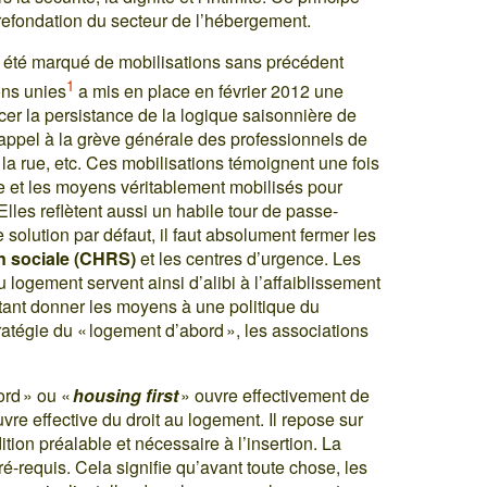
 refondation du secteur de l’hébergement.
 été marqué de mobilisations sans précédent
1
ons unies
a mis en place en février 2012 une
cer la persistance de la logique saisonnière de
’appel à la grève générale des professionnels de
la rue, etc. Ces mobilisations témoignent une fois
ce et les moyens véritablement mobilisés pour
lles reflètent aussi un habile tour de passe-
solution par défaut, il faut absolument fermer les
n sociale (CHRS)
et les centres d’urgence. Les
u logement servent ainsi d’alibi à l’affaiblissement
tant donner les moyens à une politique du
ratégie du « logement d’abord », les associations
ord » ou «
housing first
» ouvre effectivement de
re effective du droit au logement. Il repose sur
tion préalable et nécessaire à l’insertion. La
ré-requis. Cela signifie qu’avant toute chose, les