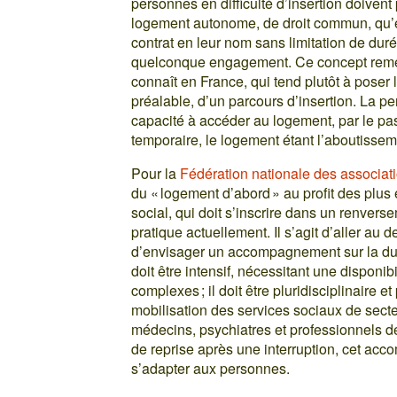
personnes en difficulté d’insertion doivent
logement autonome, de droit commun, qu’ell
contrat en leur nom sans limitation de duré
quelconque engagement. Ce concept remet
connaît en France, qui tend plutôt à poser 
préalable, d’un parcours d’insertion. La p
capacité à accéder au logement, par le p
temporaire, le logement étant l’aboutissem
Pour la
Fédération nationale des associat
du « logement d’abord » au profit des plu
social, qui doit s’inscrire dans un renvers
pratique actuellement. Il s’agit d’aller au
d’envisager un accompagnement sur la dur
doit être intensif, nécessitant une disponib
complexes ; il doit être pluridisciplinaire 
mobilisation des services sociaux de secte
médecins, psychiatres et professionnels de
de reprise après une interruption, cet acc
s’adapter aux personnes.