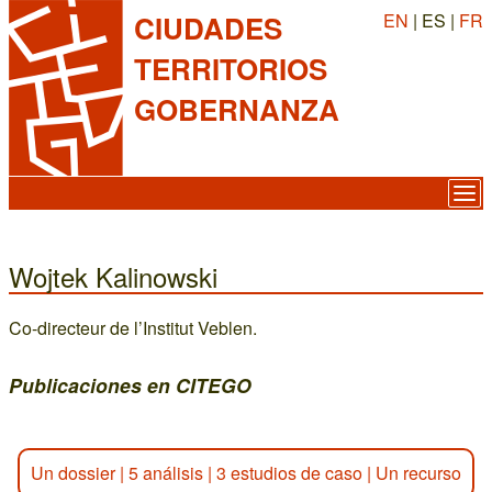
EN
| ES |
FR
CIUDADES
TERRITORIOS
GOBERNANZA
Wojtek Kalinowski
Co-directeur de l’Institut Veblen.
Publicaciones en CITEGO
Un dossier
|
5 análisis
|
3 estudios de caso
|
Un recurso