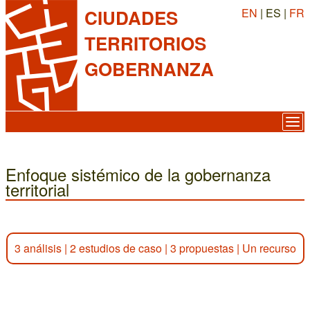
EN
| ES |
FR
CIUDADES
TERRITORIOS
GOBERNANZA
Enfoque sistémico de la gobernanza
territorial
3 análisis
|
2 estudios de caso
|
3 propuestas
|
Un recurso