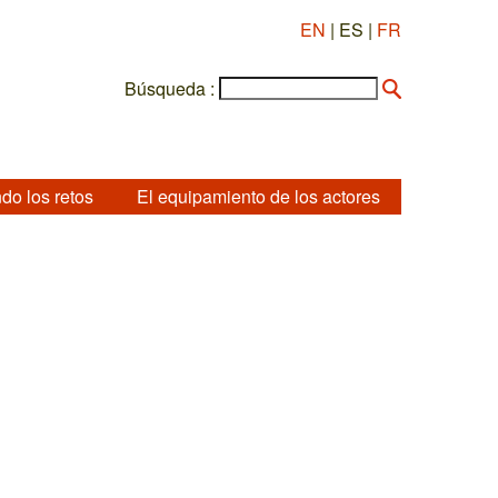
EN
| ES |
FR
Búsqueda :
do los retos
El equipamiento de los actores