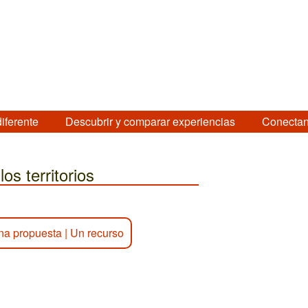
diferente
Descubrir y comparar experiencias
Conectan
os territorios
na propuesta
|
Un recurso