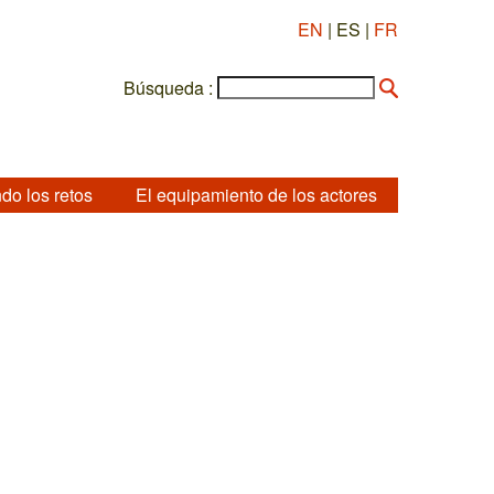
EN
| ES |
FR
Búsqueda :
do los retos
El equipamiento de los actores