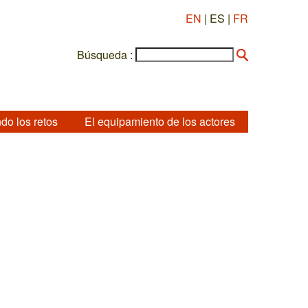
EN
| ES |
FR
Búsqueda :
do los retos
El equipamiento de los actores