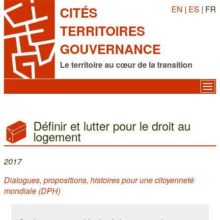
EN
|
ES
| FR
CITÉS
TERRITOIRES
GOUVERNANCE
Le territoire au cœur de la transition
Définir et lutter pour le droit au
logement
2017
Dialogues, propositions, histoires pour une citoyenneté
mondiale (DPH)