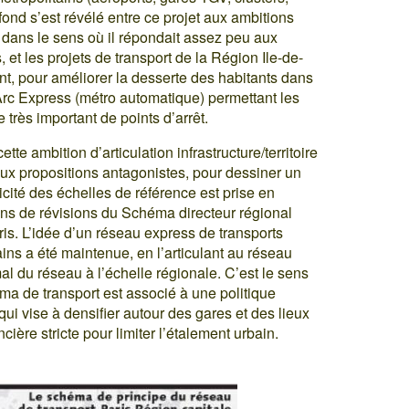
ond s’est révélé entre ce projet aux ambitions
sé dans le sens où il répondait assez peu aux
 et les projets de transport de la Région Ile-de-
ant, pour améliorer la desserte des habitants dans
Arc Express (métro automatique) permettant les
très important de points d’arrêt.
cette ambition d’articulation infrastructure/territoire
ux propositions antagonistes, pour dessiner un
icité des échelles de référence est prise en
ons de révisions du Schéma directeur régional
aris. L’idée d’un réseau express de transports
ains a été maintenue, en l’articulant au réseau
al du réseau à l’échelle régionale. C’est le sens
ma de transport est associé à une politique
ui vise à densifier autour des gares et des lieux
cière stricte pour limiter l’étalement urbain.