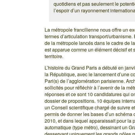
quotidiens et pas seulement le potent
l’espoir d’un rayonnement internation
La métropole francilienne nous offre un e
termes d’articulation transport/urbanisme. E
de la métropole lancés dans le cadre de la
est apparue comme un élément décisif et 
territoire.
L’histoire du Grand Paris a débuté en janvie
la République, avec le lancement d’une con
Pari(s) de l’agglomération parisienne. Arch
sollicités pour réfléchir à l’avenir de la m
réponses et ce sont 10 candidatures qui o
dossier de propositions. 10 équipes intern
un Conseil scientifique chargé de suivre e
permis de donner les bases d’un schéma de
2010, et dans lequel apparaissait pour la 
automatique (type métro), dessinant un Gra
desservant uniquement les grands pôles mé