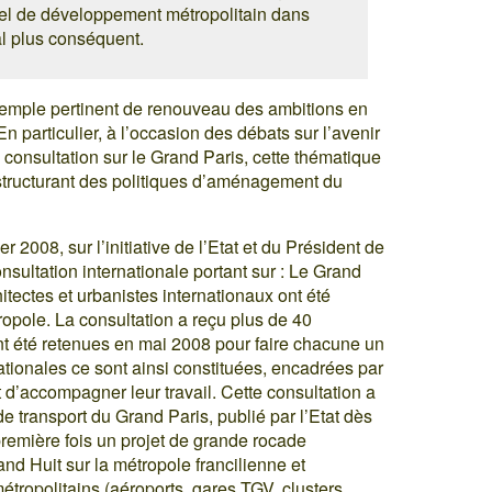
iel de développement métropolitain dans
al plus conséquent.
xemple pertinent de renouveau des ambitions en
n particulier, à l’occasion des débats sur l’avenir
 consultation sur le Grand Paris, cette thématique
structurant des politiques d’aménagement du
r 2008, sur l’initiative de l’Etat et du Président de
sultation internationale portant sur : Le Grand
itectes et urbanistes internationaux ont été
étropole. La consultation a reçu plus de 40
nt été retenues en mai 2008 pour faire chacune un
ationales ce sont ainsi constituées, encadrées par
t d’accompagner leur travail. Cette consultation a
 transport du Grand Paris, publié par l’Etat dès
première fois un projet de grande rocade
nd Huit sur la métropole francilienne et
tropolitains (aéroports, gares TGV, clusters,