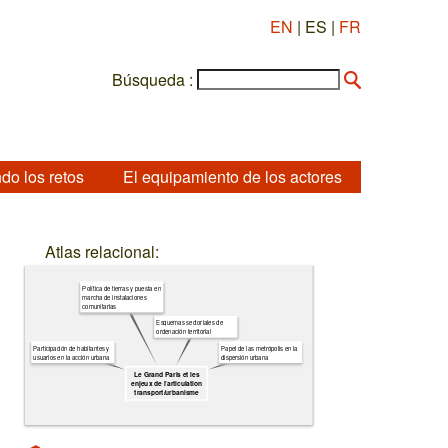
EN
| ES |
FR
Búsqueda :
do los retos
El equipamiento de los actores
Atlas relacional:
Política de tierras y puesta en
marcha de instalaciones
comunitarias
Esquemas sectoriales de
ordenación territorial
Participación de habitantes y
Papel de las metrópolis en la
usuarios en la acción urbana
dispersión urbana
Le Grand Paris et les
enjeux de l’articulation
transport/urbanisme