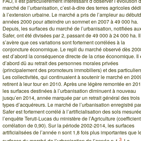
FAO, il est particulièrement intéressant d’observer l’évolution 
marché de l’urbanisation, c’est-à-dire des terres agricoles déd
à l’extension urbaine. Le marché a pris de l’ampleur au début
années 2000 pour atteindre un sommet en 2007 à 49 000 ha.
Depuis, les surfaces du marché de l’urbanisation, notifiées au
Safer, ont été divisées par 2, passant de 49 000 à 24 000 ha. Il
s’avère que ces variations sont fortement corrélées à la
conjoncture économique. Le repli du marché observé dès 200
est d’abord la conséquence directe de la crise économique. Il 
d’abord dû au retrait des personnes morales privées
(principalement des promoteurs immobiliers) et des particulier
Les collectivités, qui continuaient à soutenir le marché en 200
retirent à leur tour en 2010. Après une légère remontée en 201
les surfaces destinées à l’urbanisation diminuent à nouveau
jusqu’en 2014, année marquée par un retrait général des trois
types d’acquéreurs. Le marché de l’urbanisation enregistré pa
Safer est fortement corrélé à l’artificialisation des sols mesuré
l’enquête Teruti-Lucas du ministère de l’Agriculture (coefficien
corrélation de 0,90). Sur la période 2002-2014, les surfaces
artificialisées de l’année n sont 1,8 fois plus importantes que l
3
surfaces du marché de l’urbanisation de l’année n-1
. Le