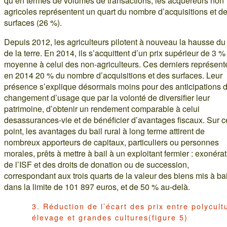
qu’en termes de volumes de transactions, les acquéreurs non
agricoles représentent un quart du nombre d’acquisitions et d
surfaces (26 %).
Depuis 2012, les agriculteurs pilotent à nouveau la hausse du 
de la terre. En 2014, ils s’acquittent d’un prix supérieur de 3 %
moyenne à celui des non-agriculteurs. Ces derniers représent
en 2014 20 % du nombre d’acquisitions et des surfaces. Leur
présence s’explique désormais moins pour des anticipations 
changement d’usage que par la volonté de diversifier leur
patrimoine, d’obtenir un rendement comparable à celui
desassurances-vie et de bénéficier d’avantages fiscaux. Sur c
point, les avantages du bail rural à long terme attirent de
nombreux apporteurs de capitaux, particuliers ou personnes
morales, prêts à mettre à bail à un exploitant fermier : exonéra
de l’ISF et des droits de donation ou de succession,
correspondant aux trois quarts de la valeur des biens mis à bai
dans la limite de 101 897 euros, et de 50 % au-delà.
3. Réduction de l’écart des prix entre polycult
élevage et grandes cultures(figure 5)