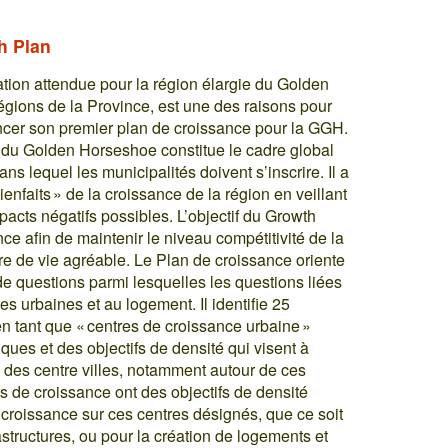
h Plan
ation attendue pour la région élargie du Golden
gions de la Province, est une des raisons pour
ncer son premier plan de croissance pour la GGH.
e du Golden Horseshoe constitue le cadre global
ns lequel les municipalités doivent s’inscrire. Il a
ienfaits » de la croissance de la région en veillant
pacts négatifs possibles. L’objectif du Growth
ce afin de maintenir le niveau compétitivité de la
re de vie agréable. Le Plan de croissance oriente
 de questions parmi lesquelles les questions liées
s urbaines et au logement. Il identifie 25
n tant que « centres de croissance urbaine »
iques et des objectifs de densité qui visent à
ion des centre villes, notamment autour de ces
es de croissance ont des objectifs de densité
 croissance sur ces centres désignés, que ce soit
astructures, ou pour la création de logements et