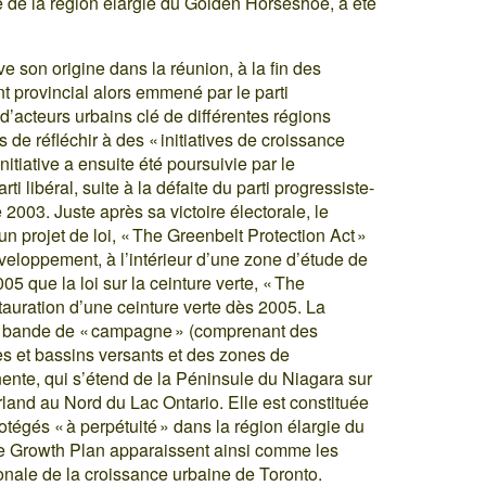
 de la région élargie du Golden Horseshoe, a été
ve son origine dans la réunion, à la fin des
t provincial alors emmené par le parti
’acteurs urbains clé de différentes régions
de réfléchir à des « initiatives de croissance
nitiative a ensuite été poursuivie par le
 libéral, suite à la défaite du parti progressiste-
2003. Juste après sa victoire électorale, le
 projet de loi, « The Greenbelt Protection Act »
éveloppement, à l’intérieur d’une zone d’étude de
05 que la loi sur la ceinture verte, « The
stauration d’une ceinture verte dès 2005. La
une bande de « campagne » (comprenant des
s et bassins versants et des zones de
nte, qui s’étend de la Péninsule du Niagara sur
land au Nord du Lac Ontario. Elle est constituée
otégés « à perpétuité » dans la région élargie du
e Growth Plan apparaissent ainsi comme les
onale de la croissance urbaine de Toronto.