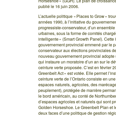
Horseshoe » (GGH). Le plan de croissance
publié le 16 juin 2006.
L’actuelle politique « Places to Grow » trou
années 1990, à l’initiative du gouvernemen
progressiste-conservateur, d’un ensemble d
urbaines, sous la forme de comités chargés 
intelligente » (Smart Growth Panel). Cette i
gouvernement provincial emmené par le parti
conservateur aux élections provinciales de 
nouveau gouvernement provincial adopte un
qui instaure un moratoire d’un an sur le d
ceinture verte proposée. C’est en février 20
Greenbelt Act » est votée. Elle permet l’in
ceinture verte de l’Ontario consiste en 
espaces naturels, agricoles, des marécage
peuplement), protégée de manière permane
le bord américain, au conté de Northumber
d’espaces agricoles et naturels qui sont pr
Golden Horseshoe. Le Greenbelt Plan et l
deux faces d’une politique de gestion régi