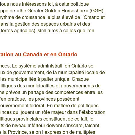
ous nous intéressons ici, à cette politique
 appelée « the Greater Golden Horseshoe » (GGH).
e rythme de croissance le plus élevé de l’Ontario et
ans la gestion des espaces urbains et des
rres agricoles), similaires à celles que l’on
ration au Canada et en Ontario
nces. Le système administratif en Ontario se
aux de gouvernement, de la municipalité locale de
ar les municipalités à palier unique. Chaque
olitiques des municipalités et gouvernements de
nne prévoit un partage des compétences entre les
qu’en pratique, les provinces possèdent
gouvernement fédéral. En matière de politiques
inces qui jouent un rôle majeur dans l’élaboration
tiques provinciales constituent de ce fait, le
 de niveau inférieur doivent s’inscrire, faisant
de la Province, selon l’expression de multiples