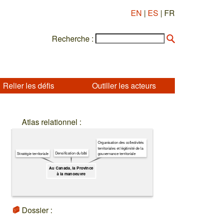
EN
|
ES
| FR
Recherche :
Relier les défis
Outiller les acteurs
Atlas relationnel :
Organisation des collectivités
territoriales et légitimité de la
Densification du bâti
gouvernance territoriale
Stratégie territoriale
Au Canada, la Province
à la manoeuvre
Dossier :