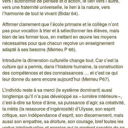
vers l’autonomie de pensée et d’action, le lien vers l’autre,
vers une fraternité universelle, le lien à la nature, vers
l’harmonie de tout le vivant (Bidar 64).
Affirmer clairement que l’école primaire et le collège n’ont
pas pour vocation à trier et à sélectionner les élèves, mais
bien de les former tous, en mettant en œuvre les moyens
nécessaires pour que chacun reçoive un enseignement
adapté à ses besoins (Meirieu P 66).
Introduire la dimension culturelle change tout. Car c’est la
culture qui a permis, dans l’histoire humaine, la construction
des compétences et des connaissances … et c’est ce qui
leur donne du sens encore aujourd’hui (Meirieu P67).
L’individu reste à sa merci (le système dominant) aussi
longtemps qu’il n’a pas développé sa « lumière intérieure »,
c’est-à-dire sa force d’âme, sa puissance d’agir, sa créativité,
la mètis (la ressource d’ingéniosité) d’Ulysse, son esprit
critique, son indépendance d’esprit, son discernement, mais
aussi son empathie, sa droiture, son courage, bref toutes les
vertus intellectuelles et morales qui le rendent capable de se