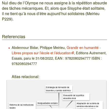
Nul dieu de l’Olympe ne nous assigne à la répétition absurde
des tâches mécaniques. Et, alors que Sisyphe était solitaire,
il ne tient qu’à nous d’être aujourd’hui solidaires (Meirieu
P229).
Referencias
Abdennour Bidar, Philippe Meirieu,
Grandir en humanité -
Libres propos sur l’école et l’éducation
, Editions Autrement,
Essais, paru le 31/08/2022, EAN : 9782080294777 ISBN :
9782080294777
Atlas relacional:
Estrategia de formación de
docentes y cambio sistémico
Evaluación de la política
educativa local
Desigualdades sociales
Adaptación de la oferta de
Reforma de las instituciones
servicios educativos a los
locales