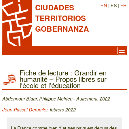
EN
| ES |
FR
CIUDADES
TERRITORIOS
GOBERNANZA
Fiche de lecture : Grandir en
humanité – Propos libres sur
l’école et l’éducation
Abdennour Bidar, Philippe Meirieu - Autrement, 2022
Jean-Pascal Derumier
, febrero 2022
La France comme bien d’autres pays est depuis des