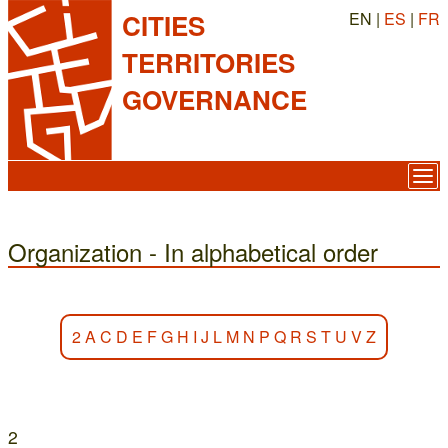
EN |
ES
|
FR
CITIES
TERRITORIES
GOVERNANCE
Organization - In alphabetical order
2
A
C
D
E
F
G
H
I
J
L
M
N
P
Q
R
S
T
U
V
Z
2