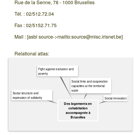
Rue de la Senne, 78 - 1000 Bruxelles
Tél. : 02/512.72.04
Fax : 02/5152.71.75
Mail : [asbl source->mailto:source@misc.irisnet.be]
Relational atlas:
Fight against exclusion and
poverty
Social links and cooperation
capacities at the territorial
scale
Social structure and
expression of solidarity
Social innovation
Des logements en
cohabitation
accompagnée à
Bruxelles