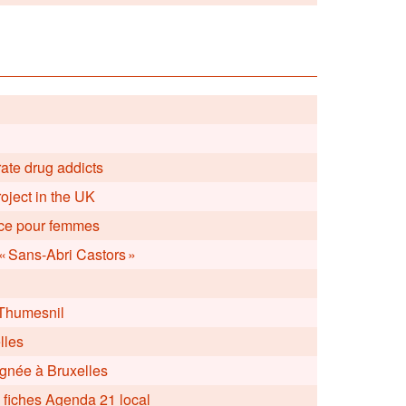
ate drug addicts
roject in the UK
nce pour femmes
 Sans-Abri Castors »
-Thumesnil
lles
gnée à Bruxelles
e fiches Agenda 21 local