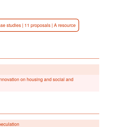
ase studies
|
11 proposals
|
A resource
 innovation on housing and social and
peculation