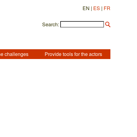
EN |
ES
|
FR
Search:
he challenges
Provide tools for the actors