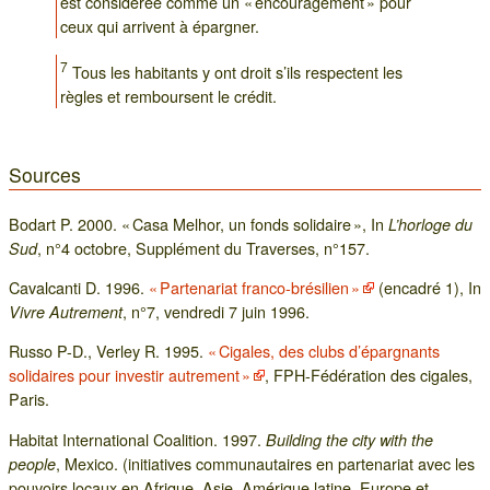
est considérée comme un « encouragement » pour
ceux qui arrivent à épargner.
7
Tous les habitants y ont droit s’ils respectent les
règles et remboursent le crédit.
Sources
Bodart P. 2000. « Casa Melhor, un fonds solidaire », In
L’horloge du
, n°4 octobre, Supplément du Traverses, n°157.
Sud
Cavalcanti D. 1996.
« Partenariat franco-brésilien »
(encadré 1), In
, n°7, vendredi 7 juin 1996.
Vivre Autrement
Russo P-D., Verley R. 1995.
« Cigales, des clubs d’épargnants
solidaires pour investir autrement »
, FPH-Fédération des cigales,
Paris.
Habitat International Coalition. 1997.
Building the city with the
, Mexico. (initiatives communautaires en partenariat avec les
people
pouvoirs locaux en Afrique, Asie, Amérique latine, Europe et