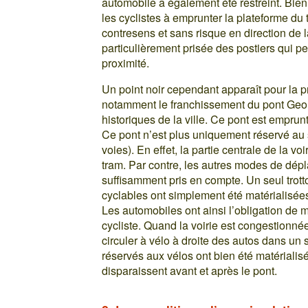
automobile a également été restreint. Bien
les cyclistes à emprunter la plateforme du
contresens et sans risque en direction de l
particulièrement prisée des postiers qui peu
proximité.
Un point noir cependant apparaît pour la pra
notamment le franchissement du pont Georg
historiques de la ville. Ce pont est empru
Ce pont n’est plus uniquement réservé au s
voies). En effet, la partie centrale de la vo
tram. Par contre, les autres modes de dépl
suffisamment pris en compte. Un seul trott
cyclables ont simplement été matérialisées 
Les automobiles ont ainsi l’obligation de 
cycliste. Quand la voirie est congestionnée
circuler à vélo à droite des autos dans un
réservés aux vélos ont bien été matérialis
disparaissent avant et après le pont.