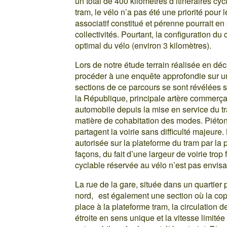
un total de 400 kilomètres d’itinéraires c
tram, le vélo n’a pas été une priorité pour 
associatif constitué et pérenne pourrait en
collectivités. Pourtant, la configuration du
optimal du vélo (environ 3 kilomètres).
Lors de notre étude terrain réalisée en d
procéder à une enquête approfondie sur un
sections de ce parcours se sont révélées s
la République, principale artère commerçante
automobile depuis la mise en service du 
matière de cohabitation des modes. Piétons
partagent la voirie sans difficulté majeure.
autorisée sur la plateforme du tram par la
façons, du fait d’une largeur de voirie trop
cyclable réservée au vélo n’est pas envis
La rue de la gare, située dans un quartier 
nord, est également une section où la cop
place à la plateforme tram, la circulation 
étroite en sens unique et la vitesse limit