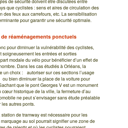
les de sécurité doivent être discutées entre
s que cyclistes : sens et aires de circulation des
 des feux aux carrefours, etc. La sensibilisation
erminante pour garantir une sécurité optimale.
ns de réaménagements ponctuels
c pour diminuer la vulnérabilité des cyclistes,
nt soigneusement les entrées et sorties
part modale du vélo pour bénéficier d’un effet de
le nombre. Dans les cas étudiés à Orléans, la
se un choix : autoriser sur ces sections l’usage
 ou bien diminuer la place de la voiture pour
. Sachant que le pont Georges V est un monument
 cœur historique de la ville, la fermeture d’au
omobile ne peut s’envisager sans étude préalable
r les autres ponts.
station de tramway est nécessaire pour les
n marquage au sol pourrait signifier une zone de
tes de ralentir et où les cyclistes pourraient