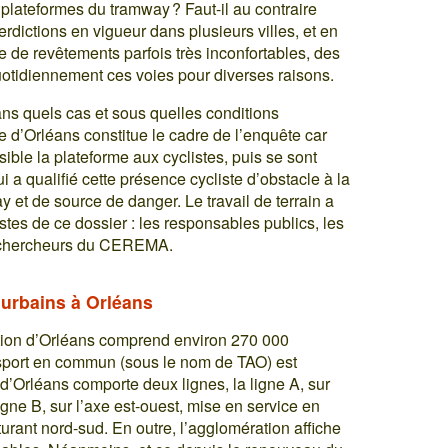
 plateformes du tramway ? Faut-il au contraire
erdictions en vigueur dans plusieurs villes, et en
 de revêtements parfois très inconfortables, des
uotidiennement ces voies pour diverses raisons.
ans quels cas et sous quelles conditions
e d’Orléans constitue le cadre de l’enquête car
ible la plateforme aux cyclistes, puis se sont
i a qualifié cette présence cycliste d’obstacle à la
et de source de danger. Le travail de terrain a
istes de ce dossier : les responsables publics, les
les chercheurs du CEREMA.
 urbains à Orléans
on d’Orléans comprend environ 270 000
ansport en commun (sous le nom de TAO) est
d’Orléans comporte deux lignes, la ligne A, sur
igne B, sur l’axe est-ouest, mise en service en
turant nord-sud. En outre, l’agglomération affiche