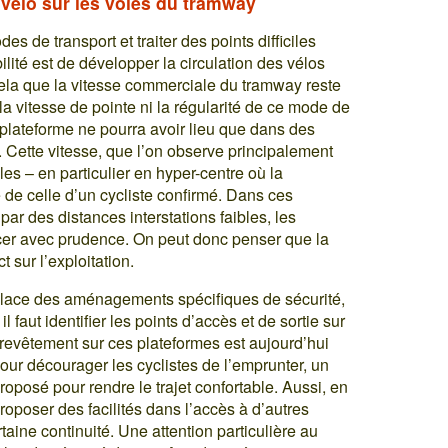
 vélo sur les voies du tramway
 de transport et traiter des points difficiles
ité est de développer la circulation des vélos
 cela que la vitesse commerciale du tramway reste
 la vitesse de pointe ni la régularité de ce mode de
la plateforme ne pourra avoir lieu que dans des
. Cette vitesse, que l’on observe principalement
s – en particulier en hyper-centre où la
e de celle d’un cycliste confirmé. Dans ces
par des distances interstations faibles, les
cer avec prudence. On peut donc penser que la
 sur l’exploitation.
n place des aménagements spécifiques de sécurité,
 il faut identifier les points d’accès et de sortie sur
e revêtement sur ces plateformes est aujourd’hui
our décourager les cyclistes de l’emprunter, un
oposé pour rendre le trajet confortable. Aussi, en
 proposer des facilités dans l’accès à d’autres
ine continuité. Une attention particulière au