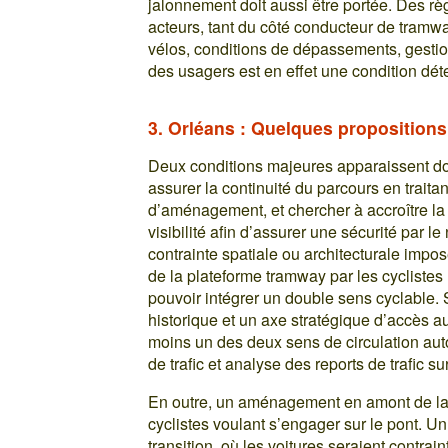
jalonnement doit aussi être portée. Des règ
acteurs, tant du côté conducteur de tramway
vélos, conditions de dépassements, gestion
des usagers est en effet une condition dét
3. Orléans : Quelques propositio
Deux conditions majeures apparaissent don
assurer la continuité du parcours en traita
d’aménagement, et chercher à accroître la 
visibilité afin d’assurer une sécurité par 
contrainte spatiale ou architecturale impo
de la plateforme tramway par les cyclistes
pouvoir intégrer un double sens cyclable
historique et un axe stratégique d’accès au
moins un des deux sens de circulation aut
de trafic et analyse des reports de trafic su
En outre, un aménagement en amont de la 
cyclistes voulant s’engager sur le pont. U
transition, où les voitures seraient contrain