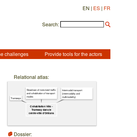
EN |
ES
|
FR
Search:
he challenges
Provide tools for the actors
Relational atlas:
Slowdown of motorized traffic
Intermodal transport
and cohabitation of transport
(intermodality and
modes
multimodality)
Tramways
Cohabitation Vélo -
Tramway dans le
centre-ville d’Orléans
Dossier: