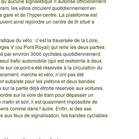
 qu’aucune signalétique n’autorise officiellement
 tram, les vélos circulent quotidiennement en
a gare et de l’hyper-centre. La plateforme est
vent ainsi rejoindre un centre de tri situé à
tique du vélo : c’est la traversée de la Loire,
es V (ou Pont Royal) qui relie les deux parties
nté par environ 3000 cyclistes quotidiennement.
eul trafic automobile (qui est restreinte à deux
irie sur ce pont a été réservée à la circulation du
acement, marche et vélo, n’ont pas été
oir subsiste pour les piétons et deux bandes
sur la partie déjà étroite réservée aux voitures.
mordre sur la voie de tram pour dépasser un
 matin et soir, il est quasiment impossible de
 sens comme dans l’autre. Enfin, si des sas
és aux feux de signalisation, les bandes cyclables