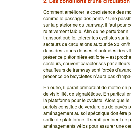
2. Les conditions d’une circulation
Comment améliorer la coexistence des modes
comme le passage des ponts ? Une possibil
sur la plateforme du tramway. Il faut pour
relativement faible. Afin de ne perturber ni
transport public, tolérer les cyclistes sur 
secteurs de circulations autour de 20 km/h
dans des zones denses et animées des ville
présence piétonnière est forte – est proch
secteurs, souvent caractérisés par ailleurs 
chauffeurs de tramway sont forcés d’avan
présence de bicyclettes n’aura pas d’impact
En outre, il paraît primordial de mettre e
de visibilité, de signalétique. En particulier
la plateforme pour le cycliste. Alors que l
parfois constitué de verdure ou de pavés p
aménagement au sol spécifique doit être pr
sortie de plateforme, il serait pertinent de
aménagements vélos pour assurer une certa