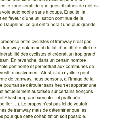
e cette zone serait de quelques dizaines de mètres
la voie automobile sans à coups. Ensuite, la
nt en faveur d’une utilisation continue de la
ue Dauphine, ce qui entraînerait une plus grande
oprésence entre cyclistes et tramway n’est pas
 tramway, notamment du fait d’un différentiel de
lnérabilité des cyclistes et créerait un trop grand
e tram. En revanche, dans un certain nombre
mble pertinente et permettrait aux communes de
nvestir massivement. Ainsi, si un cycliste peut
forme de tramway, nous pensons, à l’image de la
le pourrait se dérouler sans heurt et apporter une
est actuellement autorisée sur certains tronçons
et Strasbourg par exemple - et pratiquée
ellier …). Le propos n’est pas ici de vouloir
gnes de tramway mais de déterminer quelles
s pour que cette cohabitation soit possible.