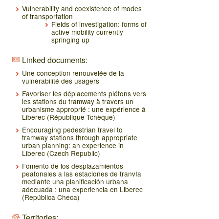
Vulnerability and coexistence of modes
of transportation
Fields of investigation: forms of
active mobility currently
springing up
Linked documents:
Une conception renouvelée de la
vulnérabilité des usagers
Favoriser les déplacements piétons vers
les stations du tramway à travers un
urbanisme approprié : une expérience à
Liberec (République Tchèque)
Encouraging pedestrian travel to
tramway stations through appropriate
urban planning: an experience in
Liberec (Czech Republic)
Fomento de los desplazamientos
peatonales a las estaciones de tranvía
mediante una planificación urbana
adecuada : una experiencia en Liberec
(República Checa)
Territories: