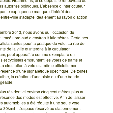
yclables. Néanmoins, et ce depuis le renouveau du
les autorités politiques. L’absence d’interlocuteur
 partie expliquer ce manque d’intérêt des
 centre-ville s’adapte idéalement au rayon d’action
écembre 2013, nous avons eu l’occasion de
 tracé nord-sud d’environ 3 kilomètres. Certaines
atisfaisantes pour la pratique du vélo. La rue de
 de la ville et interdite à la circulation
tram, peut apparaître comme exemplaire en
 et cyclistes empruntent les voies de trams et
 La circulation à vélo est même officiellement
 présence d’une signalétique spécifique. De toutes
 faible, la création d’une piste ou d’une bande
ageable.
plus résidentiel environ cinq cent mètres plus au
résence des modes est effective. Afin de laisser
des automobiles a été réduite à une seule voie
ée à 30km/h. L’espace réservé au stationnement