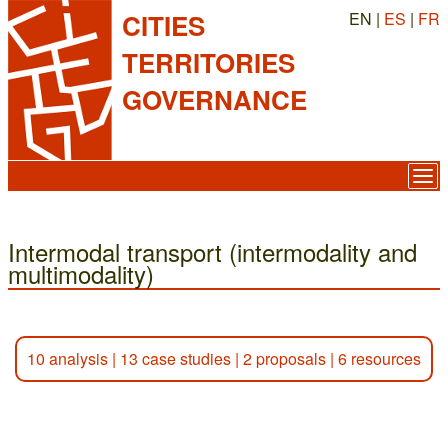
EN |
ES
|
FR
CITIES
TERRITORIES
GOVERNANCE
Intermodal transport (intermodality and
multimodality)
10 analysis
|
13 case studies
|
2 proposals
|
6 resources