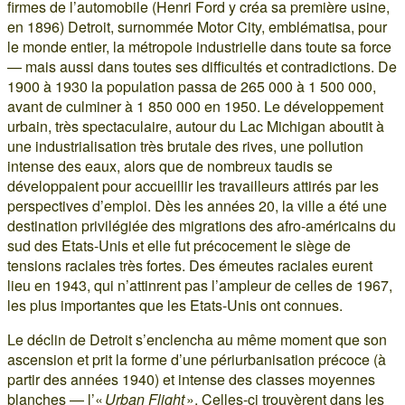
firmes de l’automobile (Henri Ford y créa sa première usine,
en 1896) Detroit, surnommée Motor City, emblématisa, pour
le monde entier, la métropole industrielle dans toute sa force
— mais aussi dans toutes ses difficultés et contradictions. De
1900 à 1930 la population passa de 265 000 à 1 500 000,
avant de culminer à 1 850 000 en 1950. Le développement
urbain, très spectaculaire, autour du Lac Michigan aboutit à
une industrialisation très brutale des rives, une pollution
intense des eaux, alors que de nombreux taudis se
développaient pour accueillir les travailleurs attirés par les
perspectives d’emploi. Dès les années 20, la ville a été une
destination privilégiée des migrations des afro-américains du
sud des Etats-Unis et elle fut précocement le siège de
tensions raciales très fortes. Des émeutes raciales eurent
lieu en 1943, qui n’attinrent pas l’ampleur de celles de 1967,
les plus importantes que les Etats-Unis ont connues.
Le déclin de Detroit s’enclencha au même moment que son
ascension et prit la forme d’une périurbanisation précoce (à
partir des années 1940) et intense des classes moyennes
blanches — l’«
Urban Flight
». Celles-ci trouvèrent dans les