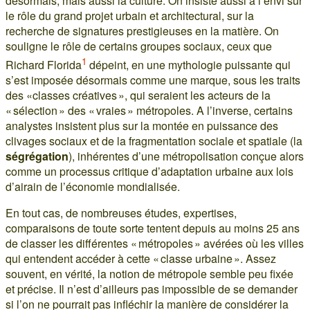
désormais, mais aussi la culture. On insiste aussi à l’envi sur
le rôle du grand projet urbain et architectural, sur la
recherche de signatures prestigieuses en la matière. On
souligne le rôle de certains groupes sociaux, ceux que
1
Richard Florida
dépeint, en une mythologie puissante qui
s’est imposée désormais comme une marque, sous les traits
des «classes créatives », qui seraient les acteurs de la
« sélection » des « vraies » métropoles. A l’inverse, certains
analystes insistent plus sur la montée en puissance des
clivages sociaux et de la fragmentation sociale et spatiale (la
ségrégation
), inhérentes d’une métropolisation conçue alors
comme un processus critique d’adaptation urbaine aux lois
d’airain de l’économie mondialisée.
En tout cas, de nombreuses études, expertises,
comparaisons de toute sorte tentent depuis au moins 25 ans
de classer les différentes « métropoles » avérées où les villes
qui entendent accéder à cette « classe urbaine ». Assez
souvent, en vérité, la notion de métropole semble peu fixée
et précise. Il n’est d’ailleurs pas impossible de se demander
si l’on ne pourrait pas infléchir la manière de considérer la