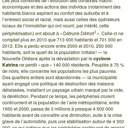
Les jeux combinés de l’évolution des contextes macro-
économiques et des actions des individus (notamment des
habitants blancs aspirant au confort des
suburbs
et à
l’entresoi social et racial, mais aussi celles des opérateurs
locaux de l’immobilier qui ont nourri, par intérêt, cette
3
périphérisation) ont abouti à « Détruire Détroit
». Celle-ci ne
comptait plus en 2010 que 713 000 habitants et 701 000 en
2012. Elle a perdu encore entre 2000 et 2010, 250 000
habitants, soit le quart de la population initiale ! — la
Nouvelle Orléans après la dévastation par le
cyclone
Katrina
ne perdit « que » 140 000 résidents. Peuplée à 75 %
de noirs, elle concentre les populations les plus pauvres.
Des quartiers entiers sont abandonnés — la municipalité
ayant engagé une politique de destruction des maisons
délaissées, installant un paysage urbain marqué par le vide,
la déréliction. Pendant ce temps, les périphéries crurent
continument et la population de l’aire métropolitaine, entre
1950 et 2000, passa de 3 millions à presque 4 500 000
habitants avant de connaître une diminution, suite à la crise
grave de l’automobile, puis une stabilisation autour de 4 300
000, ce qui indique que les périphéries continuent de grossir,