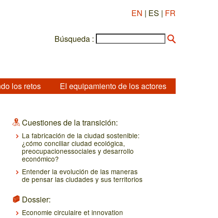
EN
| ES |
FR
Búsqueda :
do los retos
El equipamiento de los actores
Cuestiones de la transición:
La fabricación de la ciudad sostenible:
¿cómo conciliar ciudad ecológica,
preocupacionessociales y desarrollo
económico?
Entender la evolución de las maneras
de pensar las ciudades y sus territorios
Dossier:
Economie circulaire et innovation