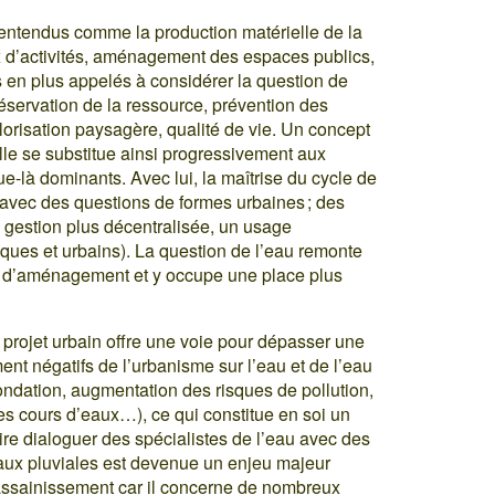
 entendus comme la production matérielle de la
ux d’activités, aménagement des espaces publics,
us en plus appelés à considérer la question de
réservation de la ressource, prévention des
alorisation paysagère, qualité de vie. Un concept
ille se substitue ainsi progressivement aux
e-là dominants. Avec lui, la maîtrise du cycle de
n avec des questions de formes urbaines ; des
e gestion plus décentralisée, un usage
ques et urbains). La question de l’eau remonte
ts d’aménagement et y occupe une place plus
 projet urbain offre une voie pour dépasser une
ent négatifs de l’urbanisme sur l’eau et de l’eau
nondation, augmentation des risques de pollution,
des cours d’eaux…), ce qui constitue en soi un
ire dialoguer des spécialistes de l’eau avec des
 eaux pluviales est devenue un enjeu majeur
eu assainissement car il concerne de nombreux