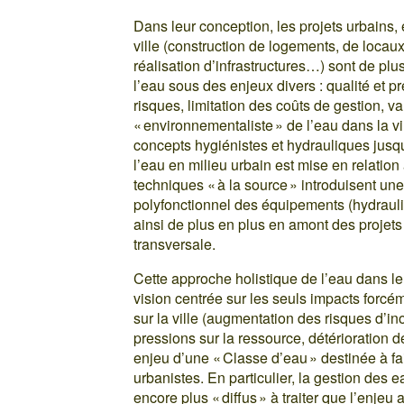
Dans leur conception, les projets urbains,
ville (construction de logements, de loca
réalisation d’infrastructures…) sont de pl
l’eau sous des enjeux divers : qualité et p
risques, limitation des coûts de gestion, v
« environnementaliste » de l’eau dans la v
concepts hygiénistes et hydrauliques jusqu
l’eau en milieu urbain est mise en relatio
techniques « à la source » introduisent un
polyfonctionnel des équipements (hydrauli
ainsi de plus en plus en amont des proje
transversale.
Cette approche holistique de l’eau dans le
vision centrée sur les seuls impacts forcém
sur la ville (augmentation des risques d’i
pressions sur la ressource, détérioration 
enjeu d’une « Classe d’eau » destinée à fa
urbanistes. En particulier, la gestion des
encore plus « diffus » à traiter que l’enj