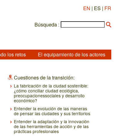
EN
| ES |
FR
Búsqueda :
do los retos
El equipamiento de los actores
Cuestiones de la transición:
La fabricación de la ciudad sostenible:
¿cómo conciliar ciudad ecológica,
preocupacionessociales y desarrollo
económico?
Entender la evolución de las maneras
de pensar las ciudades y sus territorios
Entender la adaptación y la innovación
de las herramientas de acción y de las
prácticas profesionales