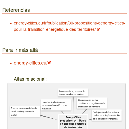
Referencias
energy-cities.eu/fr/publication/30-propositions-denergy-cities-
pour-la-transition-energetique-des-territoires/
Para ir más allá
energy-cities.eu/
Atlas relacional:
Infraestructura y medios de
transporte de mercancías
Consideración de las
Papel de la planificación
cuestiones energéticas en la
urbana en la gestión de la
ordenación del territorio
Estructuras comerciales de
movilidad
las ciudades y comercio
Participación de los actores
digital
locales en la implementación
Energy Cities
de la transición energética
proposition 34 – Mettre
en place des systèmes
de livraison des