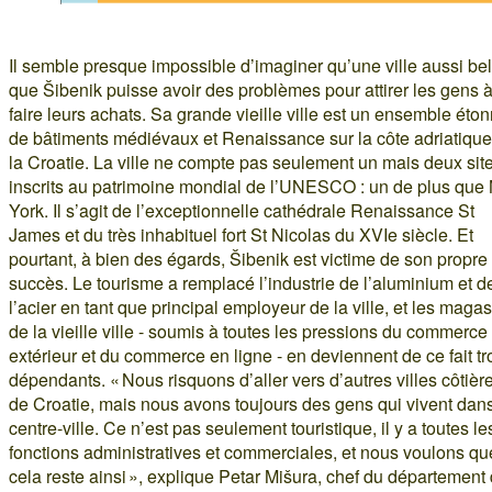
Il semble presque impossible d’imaginer qu’une ville aussi bel
que Šibenik puisse avoir des problèmes pour attirer les gens à
faire leurs achats. Sa grande vieille ville est un ensemble éto
de bâtiments médiévaux et Renaissance sur la côte adriatique
la Croatie. La ville ne compte pas seulement un mais deux sit
inscrits au patrimoine mondial de l’UNESCO : un de plus qu
York. Il s’agit de l’exceptionnelle cathédrale Renaissance St
James et du très inhabituel fort St Nicolas du XVIe siècle. Et
pourtant, à bien des égards, Šibenik est victime de son propre
succès. Le tourisme a remplacé l’industrie de l’aluminium et d
l’acier en tant que principal employeur de la ville, et les maga
de la vieille ville - soumis à toutes les pressions du commerce
extérieur et du commerce en ligne - en deviennent de ce fait tr
dépendants. « Nous risquons d’aller vers d’autres villes côtièr
de Croatie, mais nous avons toujours des gens qui vivent dans
centre-ville. Ce n’est pas seulement touristique, il y a toutes le
fonctions administratives et commerciales, et nous voulons qu
cela reste ainsi », explique Petar Mišura, chef du département