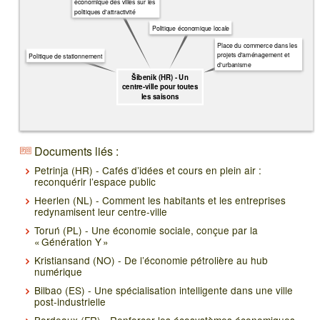
économique des villes sur les
politiques d'attractivité
Politique économique locale
Place du commerce dans les
projets d'aménagement et
Politique de stationnement
d'urbanisme
Šibenik (HR) - Un
centre-ville pour toutes
les saisons
Documents liés :
Petrinja (HR) - Cafés d’idées et cours en plein air :
reconquérir l’espace public
Heerlen (NL) - Comment les habitants et les entreprises
redynamisent leur centre-ville
Toruń (PL) - Une économie sociale, conçue par la
« Génération Y »
Kristiansand (NO) - De l’économie pétrolière au hub
numérique
Bilbao (ES) - Une spécialisation intelligente dans une ville
post-industrielle
Bordeaux (FR) - Renforcer les écosystèmes économiques