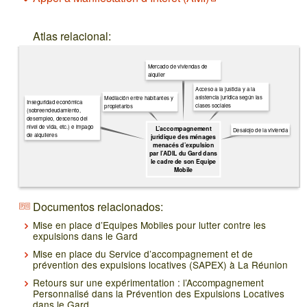
Atlas relacional:
Mercado de viviendas de
alquiler
Acceso a la justicia y a la
asistencia jurídica según las
Mediación entre habitantes y
Inseguridad económica
clases sociales
propietarios
(sobreendeudamiento,
desempleo, descenso del
nivel de vida, etc.) e impago
L’accompagnement
Desalojo de la vivienda
de alquileres
juridique des ménages
menacés d’expulsion
par l’ADIL du Gard dans
le cadre de son Equipe
Mobile
Documentos relacionados:
Mise en place d’Equipes Mobiles pour lutter contre les
expulsions dans le Gard
Mise en place du Service d’accompagnement et de
prévention des expulsions locatives (SAPEX) à La Réunion
Retours sur une expérimentation : l’Accompagnement
Personnalisé dans la Prévention des Expulsions Locatives
dans le Gard