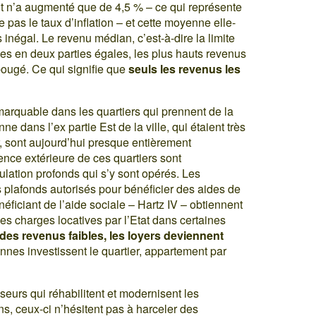
t n’a augmenté que de 4,5 % – ce qui représente
e pas le taux d’inflation – et cette moyenne elle-
négal. Le revenu médian, c’est-à-dire la limite
es en deux parties égales, les plus hauts revenus
 bougé. Ce qui signifie que
seuls les revenus les
arquable dans les quartiers qui prennent de la
ne dans l’ex partie Est de la ville, qui étaient très
r, sont aujourd’hui presque entièrement
ence extérieure de ces quartiers sont
tion profonds qui s’y sont opérés. Les
 plafonds autorisés pour bénéficier des aides de
énéficiant de l’aide sociale – Hartz IV – obtiennent
des charges locatives par l’Etat dans certaines
des revenus faibles, les loyers deviennent
nes investissent le quartier, appartement par
seurs qui réhabilitent et modernisent les
ns, ceux-ci n’hésitent pas à harceler des