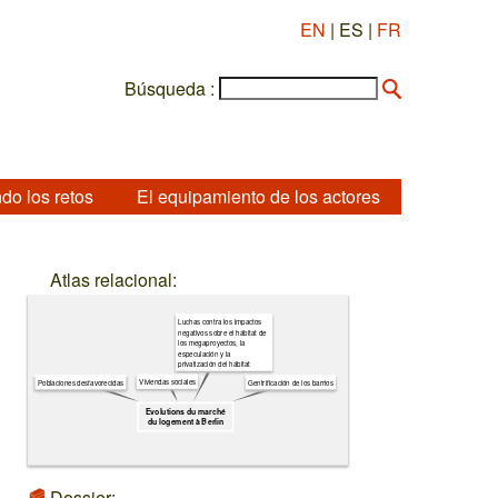
EN
| ES |
FR
Búsqueda :
do los retos
El equipamiento de los actores
Atlas relacional:
Luchas contra los impactos
negativos sobre el hábitat de
los megaproyectos, la
especulación y la
privatización del hábitat
Viviendas sociales
Poblaciones desfavorecidas
Gentrificación de los barrios
Evolutions du marché
du logement à Berlin
Dossier: