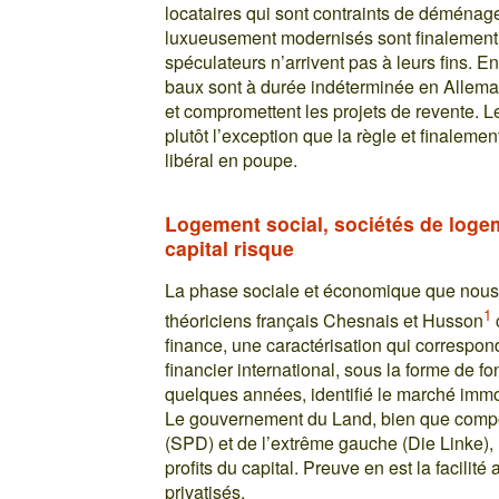
locataires qui sont contraints de déménag
luxueusement modernisés sont finalement ve
spéculateurs n’arrivent pas à leurs fins. En
baux sont à durée indéterminée en Allemagn
et compromettent les projets de revente. L
plutôt l’exception que la règle et finalemen
libéral en poupe.
Logement social, sociétés de loge
capital risque
La phase sociale et économique que nous t
1
théoriciens français Chesnais et Husson
finance, une caractérisation qui correspond
financier international, sous la forme de f
quelques années, identifié le marché imm
Le gouvernement du Land, bien que compo
(SPD) et de l’extrême gauche (Die Linke), 
profits du capital. Preuve en est la facilité
privatisés.