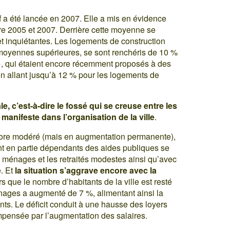
f a été lancée en 2007. Elle a mis en évidence
re 2005 et 2007. Derrière cette moyenne se
et inquiétantes. Les logements de construction
moyennes supérieures, se sont renchéris de 10 %
», qui étaient encore récemment proposés à des
on allant jusqu’à 12 % pour les logements de
le, c’est-à-dire le fossé qui se creuse entre les
 manifeste dans l’organisation de la ville
.
core modéré (mais en augmentation permanente),
t en partie dépendants des aides publiques se
s ménages et les retraités modestes ainsi qu’avec
e. Et
la situation s’aggrave encore avec la
rs que le nombre d’habitants de la ville est resté
nages a augmenté de 7 %, alimentant ainsi la
ts. Le déficit conduit à une hausse des loyers
mpensée par l’augmentation des salaires.