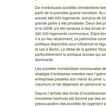
De nombreuses sociétés immobilières berlin
partir de la première guerre mondiale. Au
encore 480 000 logements, soit plus de 25
grande partie a été privatisée. Deux des p
et la GSW, ont été vendues à des fonds d’i
260 000 logements communaux. Etant don
n’a eu lieu récemment, ce patrimoine commu
politique disponible pour influencer et rég
le cas à Berlin. Le diktat de la gestion fis
particulièrement la politique sociale qui s
dominante.
Les sociétés immobilières communales dév
stratégie d’entreprise orientée vers l’optimi
entreprises passées aux mains du privé. 
maximum et les dépenses en personnel son
Depuis l’arrivée des fonds d’investisseme
immobilier berlinois est dominé par des en
préoccupation des sociétés de logement so