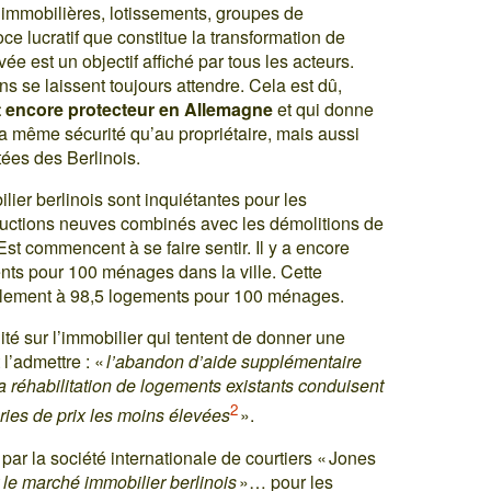
immobilières, lotissements, groupes de
e lucratif que constitue la transformation de
ée est un objectif affiché par tous les acteurs.
ns se laissent toujours attendre. Cela est dû,
st encore protecteur en Allemagne
et qui donne
 la même sécurité qu’au propriétaire, mais aussi
tées des Berlinois.
ier berlinois sont inquiétantes pour les
ructions neuves combinés avec les démolitions de
t commencent à se faire sentir. Il y a encore
ts pour 100 ménages dans la ville. Cette
uellement à 98,5 logements pour 100 ménages.
ité sur l’immobilier qui tentent de donner une
l’admettre : «
l’abandon d’aide supplémentaire
 la réhabilitation de logements existants conduisent
2
ories de prix les moins élevées
».
par la société internationale de courtiers « Jones
r le marché immobilier berlinois
»… pour les