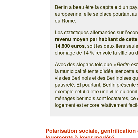
Berlin a beau être la capitale d’un pays
européenne, elle se place pourtant a
ou Rome.
Les statistiques allemandes sur l’éco
revenu moyen par habitant de cette v
14.800 euros
, soit les deux tiers se
chômage de 14 % renvoie la ville au d
Avec des slogans tels que «
Berlin es
la municipalité tente d’idéaliser cette
vis des Berlinois et des Berlinoises qu
pauvreté. Et pourtant, Berlin présente
exemple celui d’être une ville où domin
ménages berlinois sont locataires, ce 
logement est encore relativement facil
Polarisation sociale, gentrificati
logements à loyer modéré